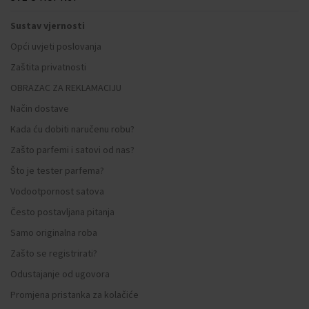
Sustav vjernosti
Opći uvjeti poslovanja
Zaštita privatnosti
OBRAZAC ZA REKLAMACIJU
Način dostave
Kada ću dobiti naručenu robu?
Zašto parfemi i satovi od nas?
Što je tester parfema?
Vodootpornost satova
Često postavljana pitanja
Samo originalna roba
Zašto se registrirati?
Odustajanje od ugovora
Promjena pristanka za kolačiće