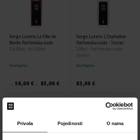
Serge Lutens La Fille de
Serge Lutens L'Orpheline
Berlin Parfemska voda
Parfemska voda - Tester
Od 50ml - do 100ml
100ml - Parfemske vode -
Unisex
Dostupno
Dostupno
58,00 €
85,00 €
83,00 €
od
do
Privola
Pojedinosti
O nama