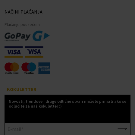
NAČINI PLAĆANJA
Plaćanje pouzećem
KOKULETTER
Novosti, trendove i druge odlične stvari možete primati ako se
odlučite za naš kokuletter :)
E-mail*