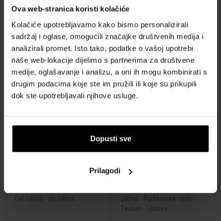
Serge Lutens Santal
Serge Lutens Poivre Noir
Ova web-stranica koristi kolačiće
Majuscule Eau de Parfum
Parfemska voda
Parfemska voda
Od 50ml - do 100ml
Kolačiće upotrebljavamo kako bismo personalizirali
Od 50ml - do 100ml
sadržaj i oglase, omogućili značajke društvenih medija i
analizirali promet. Isto tako, podatke o vašoj upotrebi
Dostupno
Dostupno
naše web-lokacije dijelimo s partnerima za društvene
medije, oglašavanje i analizu, a oni ih mogu kombinirati s
62,00 €
90,00 €
61,00 €
134,00 €
od
do
od
do
drugim podacima koje ste im pružili ili koje su prikupili
dok ste upotrebljavali njihove usluge.
Dopusti sve
Serge Lutens L'Eau Serge
Serge Lutens Dans Le Bleu
Prilagodi
Lutens (2022) Parfemska
Qui Petille Parfemska voda -
voda
Tester
Od 100ml - do 100ml
100ml - Parfemska voda -
Tester - Unisex