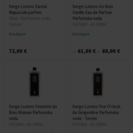
Serge Lutens Santal
Serge Lutens Un Bois
Majuscule parfem
Vanille Eau de Parfum
50ml - Parfemske vode -
Parfemska voda
Unisex
Od 50ml - do 100ml
Dostupno
Dostupno
72,00 €
61,00 €
88,00 €
od
do
Serge Lutens Feminite du
Serge Lutens Five O'clock
Bois Woman Parfemska
Au Gingembre Parfemska
voda
voda - Tester
Od 50ml - do 100ml
Od 50ml - do 100ml