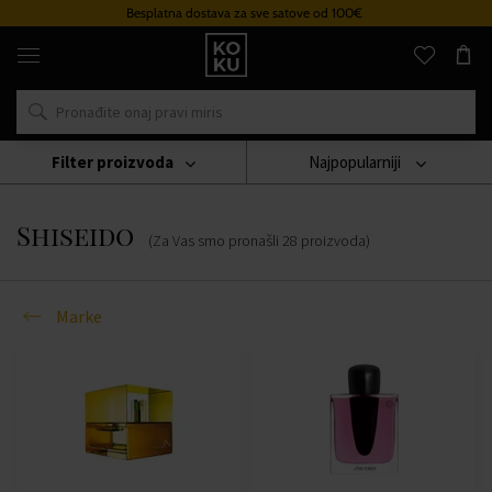
Besplatna dostava za sve satove od 100€
Originalni
parfemi
i
satovi
na
jednom
mjestu
Filter proizvoda
Najpopularniji
Marke
Shiseido
Shiseido
(Za Vas smo pronašli
28
proizvoda
)
Marke