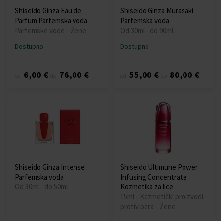
Shiseido Ginza Eau de
Shiseido Ginza Murasaki
Parfum Parfemska voda
Parfemska voda
Parfemske vode - Žene
Od 30ml - do 90ml
Dostupno
Dostupno
6,00 €
76,00 €
55,00 €
80,00 €
od
do
od
do
Shiseido Ginza Intense
Shiseido Ultimune Power
Parfemska voda
Infusing Concentrate
Od 30ml - do 50ml
Kozmetika za lice
15ml - Kozmetički proizvodi
protiv bora - Žene