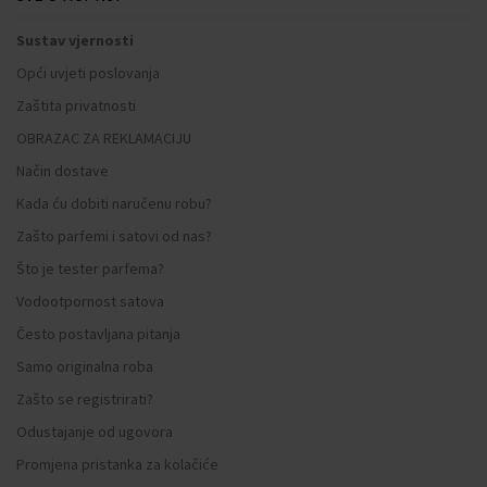
Sustav vjernosti
Opći uvjeti poslovanja
Zaštita privatnosti
OBRAZAC ZA REKLAMACIJU
Način dostave
Kada ću dobiti naručenu robu?
Zašto parfemi i satovi od nas?
Što je tester parfema?
Vodootpornost satova
Često postavljana pitanja
Samo originalna roba
Zašto se registrirati?
Odustajanje od ugovora
Promjena pristanka za kolačiće