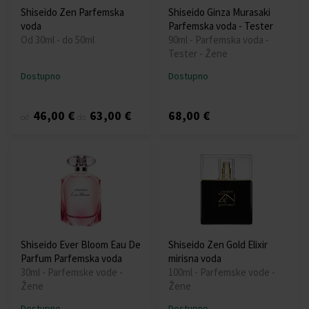
Shiseido Zen Parfemska
Shiseido Ginza Murasaki
voda
Parfemska voda - Tester
Od 30ml - do 50ml
90ml - Parfemska voda -
Tester - Žene
Dostupno
Dostupno
46,00 €
63,00 €
68,00 €
od
do
Shiseido Ever Bloom Eau De
Shiseido Zen Gold Elixir
Parfum Parfemska voda
mirisna voda
30ml - Parfemske vode -
100ml - Parfemske vode -
Žene
Žene
Dostupno
Dostupno