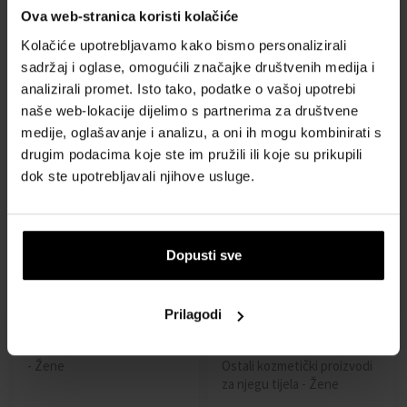
Ova web-stranica koristi kolačiće
Sjajilo za usne Crystal (Gel
Pjena za čišćenje lica
Gloss) 9 ml
Future Solution LX (Extra
Kolačiće upotrebljavamo kako bismo personalizirali
- Žene
Rich Cleansing Foam) 125 ml
sadržaj i oglase, omogućili značajke društvenih medija i
- Žene
analizirali promet. Isto tako, podatke o vašoj upotrebi
Dostupno
Dostupno
naše web-lokacije dijelimo s partnerima za društvene
medije, oglašavanje i analizu, a oni ih mogu kombinirati s
drugim podacima koje ste im pružili ili koje su prikupili
21,00 €
46,00 €
dok ste upotrebljavali njihove usluge.
Dopusti sve
Prilagodi
Krema za učvršćivanje tijela
Shiseido Essential Energy
200 ml
hidratantna krema
- Žene
Ostali kozmetički proizvodi
za njegu tijela - Žene