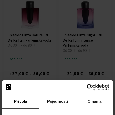
Shiseido Ginza Datura Eau
Shiseido Ginza Night Eau
De Parfum Parfemska voda
De Parfum Intense
Od 30ml - do 90ml
Parfemska voda
Od 30ml - do 90ml
Dostupno
Dostupno
37,00 €
56,00 €
31,00 €
66,00 €
od
do
od
do
Privola
Pojedinosti
O nama