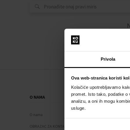
N
Privola
Ova web-stranica koristi kol
Kolačiće upotrebljavamo kako 
promet. Isto tako, podatke o 
O NAMA
SVE O KUPNJ
analizu, a oni ih mogu kombini
usluge.
O nama
Sustav vjern
OBRAZAC ZA KONTAKT
Opći uvjeti po