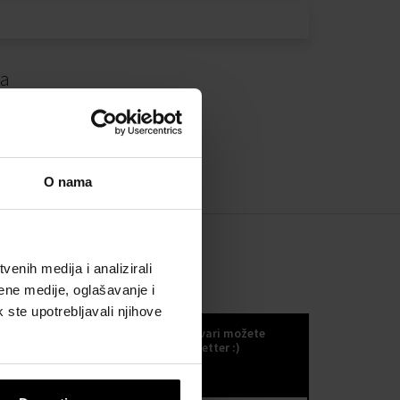
da
O nama
enih medija i analizirali
ene medije, oglašavanje i
KOKULETTER
k ste upotrebljavali njihove
Novosti, trendove i druge odlične stvari možete
primati ako se odlučite za naš kokuletter :)