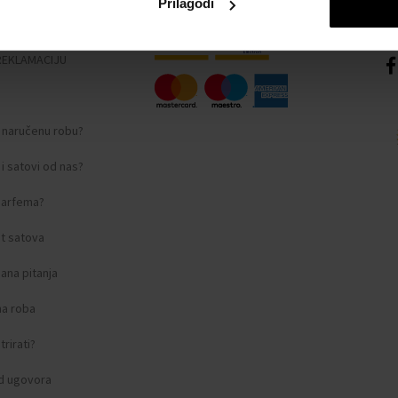
Prilagodi
nosti
REKLAMACIJU
i naručenu robu?
i satovi od nas?
 parfema?
t satova
ana pitanja
na roba
rirati?
d ugovora