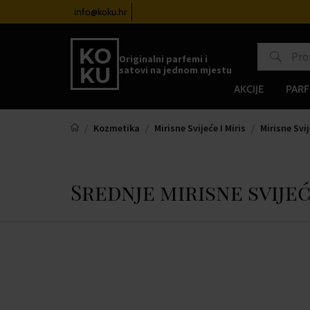
satove od 100€
info@koku.hr
Sustav vjernosti
Originalni parfemi i
satovi na jednom mjestu
AKCIJE
PARF
Kozmetika
Mirisne Svijeće I Miris
Mirisne Svi
Srednje mirisne svije