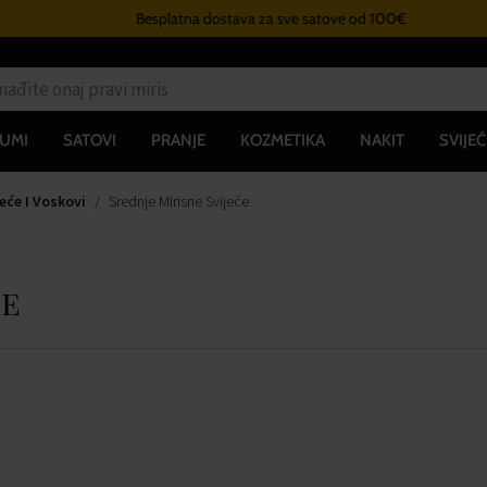
Besplatna dostava za sve satove od 100€
UMI
SATOVI
PRANJE
KOZMETIKA
NAKIT
SVIJEĆ
jeće I Voskovi
Srednje Mirisne Svijeće
će