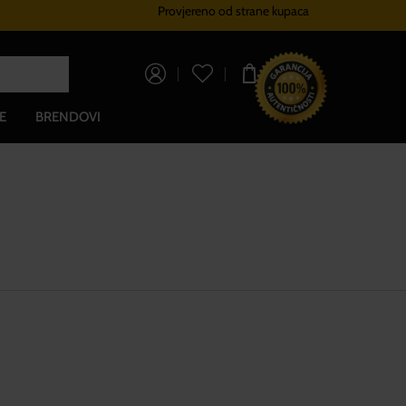
Provjereno od strane kupaca
Sustav vjernosti
Besplatna dos
0,00 €
E
BRENDOVI