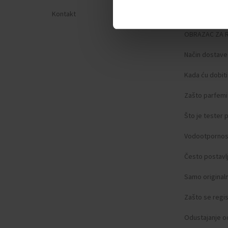
Kontakt
Zaštita privat
OBRAZAC ZA 
Način dostave
Kada ću dobit
Zašto parfemi 
Što je tester
Vodootpornos
Često postavlj
Samo original
Zašto se regist
Odustajanje o