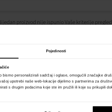
ijedan proizvod nije ispunio Vaše kriterije pregle
Pojedinosti
ačiće
bismo personalizirali sadržaj i oglase, omogućili značajke društv
vašoj upotrebi naše web-lokacije dijelimo s partnerima za društv
I
NAČINI PLAĆANJA
rati s drugim podacima koje ste im pružili ili koje su prikupili do
osti
Plaćanje pouzećem
slovanja