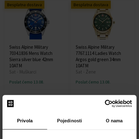
Besplatna dostava
Besplatna dostava
Swiss Alpine Military
Swiss Alpine Military
7034.1836 Mens Watch
7767.1114 Ladies Watch
Sierra silver blue 42mm
Argos gold green 34mm
10ATM
10ATM
Sat - Muškarci
Sat - Žene
Poslat ćemo 13.08.
Poslat ćemo 13.08.
145,00 €
154,00 €
Besplatna dostava
Besplatna dostava
Privola
Pojedinosti
O nama