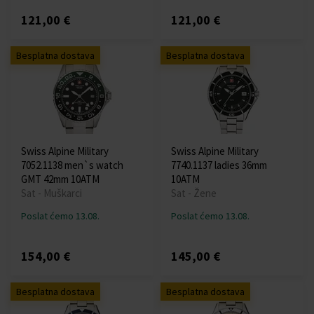
121,00 €
121,00 €
Besplatna dostava
Besplatna dostava
Swiss Alpine Military
Swiss Alpine Military
7052.1138 men`s watch
7740.1137 ladies 36mm
GMT 42mm 10ATM
10ATM
Sat - Muškarci
Sat - Žene
Poslat ćemo 13.08.
Poslat ćemo 13.08.
154,00 €
145,00 €
Besplatna dostava
Besplatna dostava