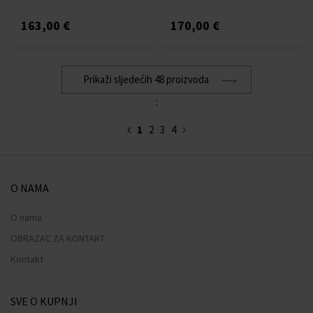
163,00 €
170,00 €
Prikaži sljedećih 48 proizvoda
:
1
2
3
4
O NAMA
O nama
OBRAZAC ZA KONTAKT
Kontakt
SVE O KUPNJI