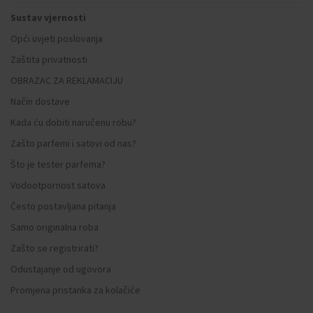
Sustav vjernosti
Opći uvjeti poslovanja
Zaštita privatnosti
OBRAZAC ZA REKLAMACIJU
Način dostave
Kada ću dobiti naručenu robu?
Zašto parfemi i satovi od nas?
Što je tester parfema?
Vodootpornost satova
Često postavljana pitanja
Samo originalna roba
Zašto se registrirati?
Odustajanje od ugovora
Promjena pristanka za kolačiće