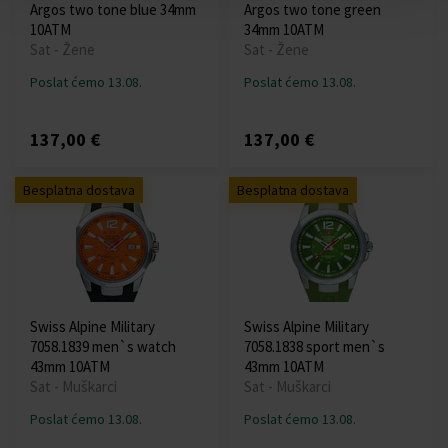
Argos two tone blue 34mm
Argos two tone green
10ATM
34mm 10ATM
Sat - Žene
Sat - Žene
Poslat ćemo 13.08.
Poslat ćemo 13.08.
137,00 €
137,00 €
Besplatna dostava
Besplatna dostava
Swiss Alpine Military
Swiss Alpine Military
7058.1839 men`s watch
7058.1838 sport men`s
43mm 10ATM
43mm 10ATM
Sat - Muškarci
Sat - Muškarci
Poslat ćemo 13.08.
Poslat ćemo 13.08.