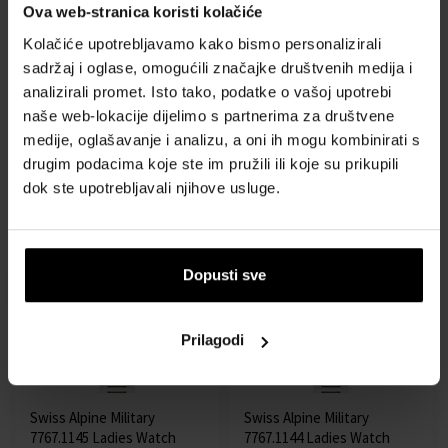
Ova web-stranica koristi kolačiće
Kolačiće upotrebljavamo kako bismo personalizirali
Swiss Alpine Military
Swiss Alpine Military
sadržaj i oglase, omogućili značajke društvenih medija i
7767.1115 Ladies Watch
7767.1117 Ladies Watch
analizirali promet. Isto tako, podatke o vašoj upotrebi
Argos gold blue 34mm
Argos gold black 34mm
naše web-lokacije dijelimo s partnerima za društvene
10ATM
10ATM
medije, oglašavanje i analizu, a oni ih mogu kombinirati s
Sat - Žene
Sat - Žene
drugim podacima koje ste im pružili ili koje su prikupili
Poslat ćemo 13.08.
Poslat ćemo 13.08.
dok ste upotrebljavali njihove usluge.
154,00 €
145,00 €
Dopusti sve
Besplatna dostava
Besplatna dostava
Prilagodi
Swiss Alpine Military
Swiss Alpine Military
7767.1145 Ladies Watch
7767.1144 Ladies Watch