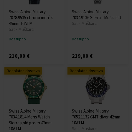
Swiss Alpine Military
Swiss Alpine Military
7078.9535 chrono men`s
7034.9136 Sierra - Muški sat
45mm 10ATM
Sat - Muškarci
Sat - Muškarci
Dostupno
Dostupno
210,00 €
219,00 €
Besplatna dostava
Besplatna dostava
Swiss Alpine Military
Swiss Alpine Military
7034.1814 Mens Watch
7052.1132 GMT diver 42mm
Sierra gold green 42mm
10ATM
10ATM
Sat - Muškarci