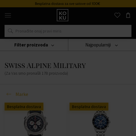
Besplatna dostava za sve satove od 100€
Originalni
parfemi
i
satovi
na
jednom
mjestu
Filter proizvoda
Najpopularniji
Marke
Swiss Alpine Military
Swiss Alpine Military
(Za Vas smo pronašli
178
proizvoda
)
Marke
Besplatna dostava
Besplatna dostava