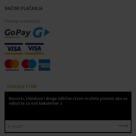
NAČINI PLAĆANJA
Plaćanje pouzećem
KOKULETTER
Novosti, trendove i druge odlične stvari možete primati ako se
odlučite za naš kokuletter :)
E-mail*