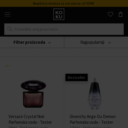
Besplatna dostava za sve satove od 100€
Originalni
parfemi
i
satovi
na
jednom
mjestu
Filter proizvoda
Najpopularniji
Testery
(Za Vas smo pronašli
800
proizvoda
)
Bestseller
Versace Crystal Noir
Givenchy Ange Ou Demon
Parfemska voda - Tester
Parfemska voda - Tester
90ml - Parfemska voda -
100ml - Parfemska voda -