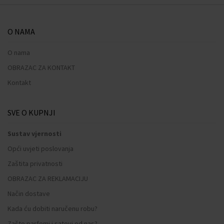
O NAMA
O nama
OBRAZAC ZA KONTAKT
Kontakt
SVE O KUPNJI
Sustav vjernosti
Opći uvjeti poslovanja
Zaštita privatnosti
OBRAZAC ZA REKLAMACIJU
Način dostave
Kada ću dobiti naručenu robu?
Zašto parfemi i satovi od nas?