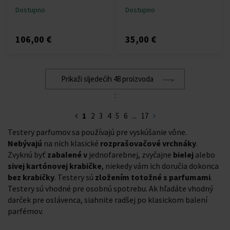
Dostupno
Dostupno
106,00 €
35,00 €
Prikaži sljedećih 48 proizvoda
:
1
2
3
4
5
6
...
17
Testery parfumov sa používajú pre vyskúšanie vône.
Nebývajú
na nich klasické
rozprašovačové
vrchnáky
.
Zvyknú byť
zabalené v
jednofarebnej, zvyčajne
bielej
alebo
sivej kartónovej krabičke
, niekedy vám ich doručia dokonca
bez krabičky
. Testery sú
zložením totožné s parfumami
.
Testery sú vhodné pre osobnú spotrebu. Ak hľadáte vhodný
darček pre oslávenca, siahnite radšej po klasickom balení
parfémov.