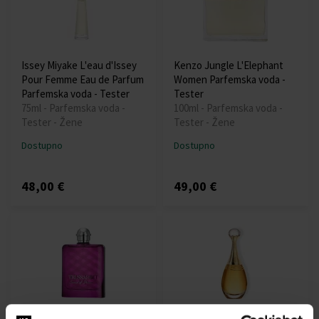
Issey Miyake L'eau d'Issey
Kenzo Jungle L'Elephant
Pour Femme Eau de Parfum
Women Parfemska voda -
Parfemska voda - Tester
Tester
75ml - Parfemska voda -
100ml - Parfemska voda -
Tester - Žene
Tester - Žene
Dostupno
Dostupno
48,00 €
49,00 €