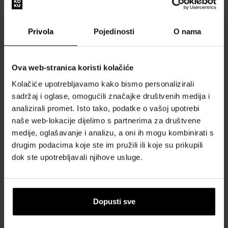
Trussardi Sound Of Donna
Dior J'adore Infinissime
Parfemska voda - Tester
Parfemska voda - Tester
100ml - Parfemska voda -
100ml - Parfemska voda -
Tester - Žene
Tester - Žene
Privola
Pojedinosti
O nama
Dostupno
Dostupno
Ova web-stranica koristi kolačiće
32,00 €
105,00 €
Kolačiće upotrebljavamo kako bismo personalizirali
sadržaj i oglase, omogućili značajke društvenih medija i
analizirali promet. Isto tako, podatke o vašoj upotrebi
naše web-lokacije dijelimo s partnerima za društvene
medije, oglašavanje i analizu, a oni ih mogu kombinirati s
drugim podacima koje ste im pružili ili koje su prikupili
dok ste upotrebljavali njihove usluge.
Givenchy L'Interdit Absolu
Emanuel Ungaro Fruit
Intense
d'Amour Pink Toaletna voda
80ml - Parfemske vode -
- Tester
Dopusti sve
Žene
100ml - Toaletne vode -
Žene