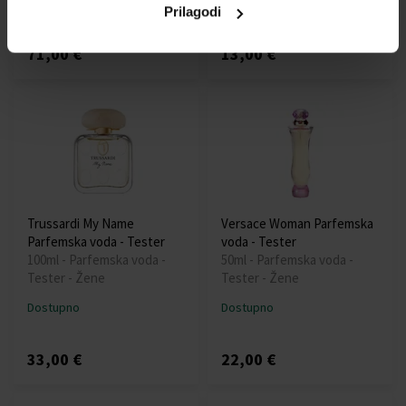
Dostupno
Dostupno
Prilagodi
71,00 €
13,00 €
Trussardi My Name
Versace Woman Parfemska
Parfemska voda - Tester
voda - Tester
100ml - Parfemska voda -
50ml - Parfemska voda -
Tester - Žene
Tester - Žene
Dostupno
Dostupno
33,00 €
22,00 €