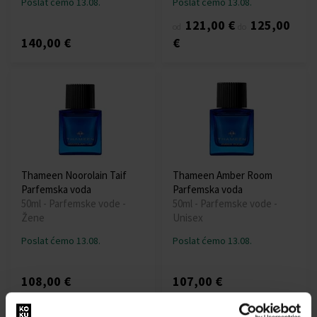
Poslat ćemo 13.08.
Poslat ćemo 13.08.
121,00 €
125,00
od
do
140,00 €
€
Thameen Noorolain Taif
Thameen Amber Room
Parfemska voda
Parfemska voda
50ml - Parfemske vode -
50ml - Parfemske vode -
Žene
Unisex
Poslat ćemo 13.08.
Poslat ćemo 13.08.
108,00 €
107,00 €