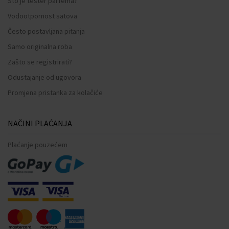
Što je tester parfema?
Vodootpornost satova
Često postavljana pitanja
Samo originalna roba
Zašto se registrirati?
Odustajanje od ugovora
Promjena pristanka za kolačiće
NAČINI PLAĆANJA
Plaćanje pouzećem