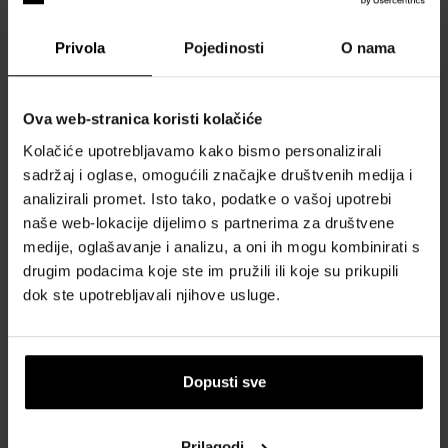
Privola
Pojedinosti
O nama
Ova web-stranica koristi kolačiće
Thameen Peacock Throne
Thameen Peregrina
Kolačiće upotrebljavamo kako bismo personalizirali
Parfemska voda
Parfemska voda
sadržaj i oglase, omogućili značajke društvenih medija i
50ml - Parfemske vode -
100ml - Parfemske vode -
Žene
Unisex
analizirali promet. Isto tako, podatke o vašoj upotrebi
naše web-lokacije dijelimo s partnerima za društvene
Poslat ćemo 13.08.
Poslat ćemo 13.08.
medije, oglašavanje i analizu, a oni ih mogu kombinirati s
drugim podacima koje ste im pružili ili koje su prikupili
111,00 €
186,00 €
dok ste upotrebljavali njihove usluge.
Dopusti sve
Prilagodi