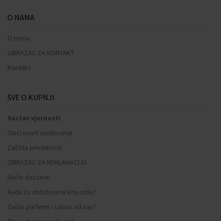
O NAMA
O nama
OBRAZAC ZA KONTAKT
Kontakt
SVE O KUPNJI
Sustav vjernosti
Opći uvjeti poslovanja
Zaštita privatnosti
OBRAZAC ZA REKLAMACIJU
Način dostave
Kada ću dobiti naručenu robu?
Zašto parfemi i satovi od nas?