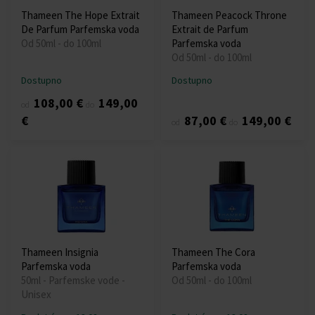
Thameen The Hope Extrait
Thameen Peacock Throne
De Parfum Parfemska voda
Extrait de Parfum
Od 50ml - do 100ml
Parfemska voda
Od 50ml - do 100ml
Dostupno
Dostupno
108,00 €
149,00
od
do
€
87,00 €
149,00 €
od
do
Thameen Insignia
Thameen The Cora
Parfemska voda
Parfemska voda
50ml - Parfemske vode -
Od 50ml - do 100ml
Unisex