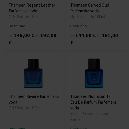
Thameen Regent Leather
Thameen Carved Oud
Parfemska voda
Parfemska voda
Od 50ml - do 100ml
Od 100ml - do 100ml
Dostupno
Dostupno
146,00 €
192,00
144,00 €
161,00
od
do
od
do
€
€
Thameen Riviere Parfemska
Thameen Noorolain Taif
voda
Eau De Parfum Parfemska
Od 50ml - do 100ml
voda
50ml - Parfemske vode -
Žene
Dostupno
Dostupno