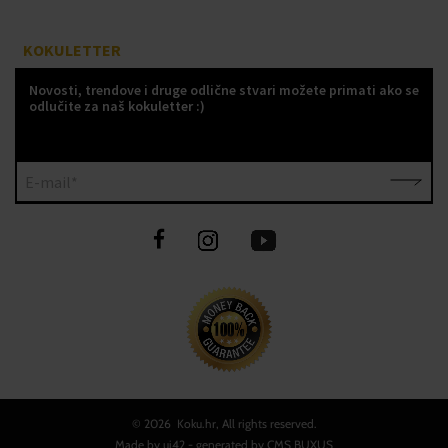
KOKULETTER
Novosti, trendove i druge odlične stvari možete primati ako se
odlučite za naš kokuletter :)
E-mail*
©
2026 Koku.hr, All rights reserved.
Made by
ui42
- generated by CMS
BUXUS