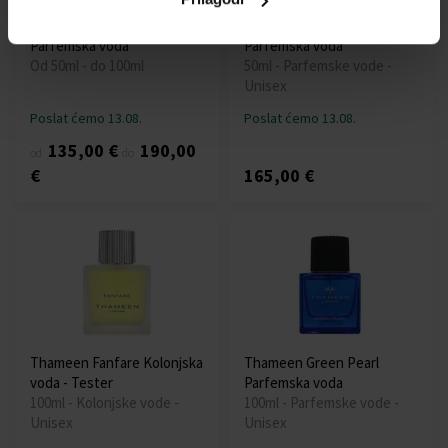
Thameen Blue Heart
Thameen Imperial Crown
Parfemska voda
Parfemska voda
Od 50ml - do 100ml
50ml - Parfemske vode -
Unisex
Poslat ćemo 13.08.
Poslat ćemo 13.08.
135,00 €
190,00
od
do
€
165,00 €
Thameen Fanfare Kolonjska
Thameen Green Pearl
voda - Tester
Parfemska voda
100ml - Kolonjske vode -
100ml - Parfemske vode -
Unisex
Unisex