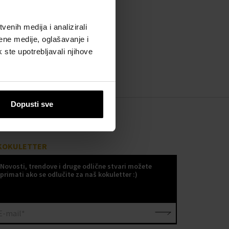
enih medija i analizirali
ene medije, oglašavanje i
k ste upotrebljavali njihove
Dopusti sve
KOKULETTER
Novosti, trendove i druge odlične stvari možete
primati ako se odlučite za naš kokuletter :)
E-mail*