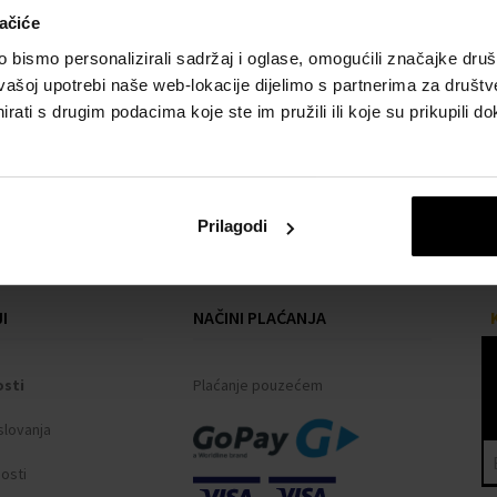
ačiće
bismo personalizirali sadržaj i oglase, omogućili značajke društv
vašoj upotrebi naše web-lokacije dijelimo s partnerima za društv
rati s drugim podacima koje ste im pružili ili koje su prikupili do
Prilagodi
I
NAČINI PLAĆANJA
osti
Plaćanje pouzećem
slovanja
nosti