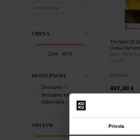
CIJENA
The Spirit Of 
Unisex Parfem
184€ - 497€
50ml - Parfems
Unisex
DOSTUPNOST
Dostupno
Dostupno
(2)
497,00 €
Dostupno kod
dobavljača
(1)
OBUJAM
Privola