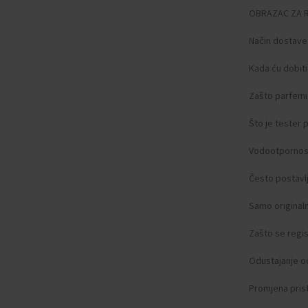
OBRAZAC ZA 
Način dostave
Kada ću dobit
Zašto parfemi 
Što je tester
Vodootpornos
Često postavlj
Samo original
Zašto se regist
Odustajanje o
Promjena pris