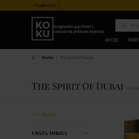
 satove od 100€
info@koku.hr
Sustav vjernosti
Originalni parfemi i
satovi na jednom mjestu
AKCIJE
PARF
Marke
The Spirit Of Dubai
The Spirit Of Dubai
(Za Va
Marke
VRSTA MIRISA