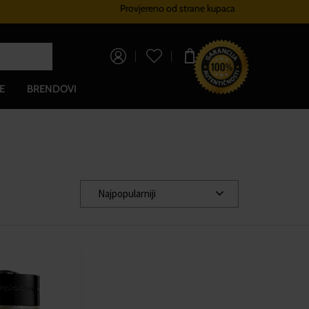
Provjereno od strane kupaca
Sustav vjernosti
Besplatna do
0,00 €
E
BRENDOVI
Najpopularniji