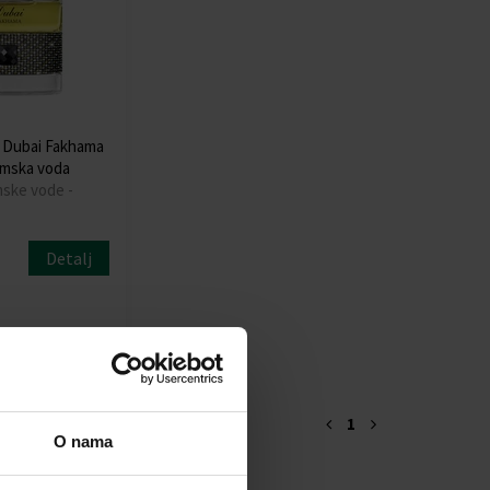
f Dubai Fakhama
emska voda
mske vode -
Detalj
1
O nama