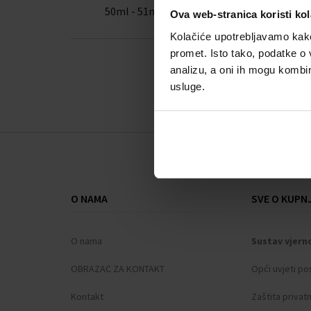
50ml - 51ml
Ova web-stranica koristi kol
Kolačiće upotrebljavamo kako 
promet. Isto tako, podatke o 
analizu, a oni ih mogu kombini
usluge.
O NAMA
SVE O KUPNJ
O nama
Sustav vjern
OBRAZAC ZA KONTAKT
Opći uvjeti po
Kontakt
Zaštita privat