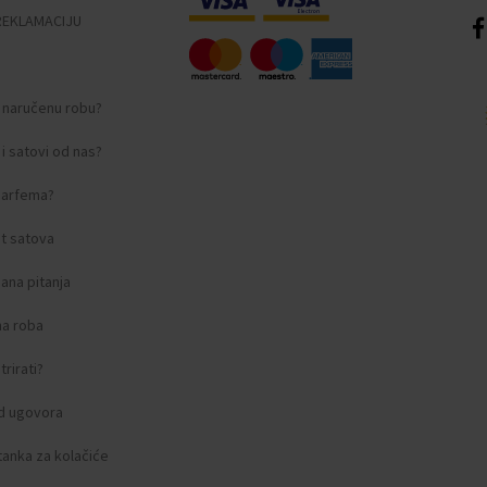
REKLAMACIJU
i naručenu robu?
i satovi od nas?
 parfema?
t satova
ana pitanja
na roba
rirati?
d ugovora
tanka za kolačiće