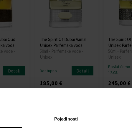
Dubai Oud
The Spirit Of Dubai Aamal
The Spirit O
ska voda
Unisex Parfemska voda
Unisex Parf
ke vode -
50ml - Parfemske vode -
50ml - Parfe
Unisex
Unisex
Poslat ćemo
Detalj
Detalj
Dostupno
12.08.
185,00 €
245,00 €
:
Pojedinosti