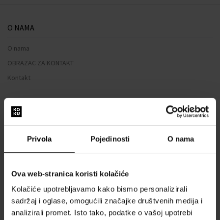
O NAMA
O nama
OBRAZAC ZA KONTAKT
Kontakt
SVE O KUPNJI
Sustav vjernosti
Privola
Pojedinosti
O nama
Opći uvjeti poslovanja
Zaštita privatnosti
OBRAZAC ZA REKLAMACIJU
Ova web-stranica koristi kolačiće
Način dostave
Kolačiće upotrebljavamo kako bismo personalizirali
sadržaj i oglase, omogućili značajke društvenih medija i
Kada ću dobiti naručenu robu?
analizirali promet. Isto tako, podatke o vašoj upotrebi
Zašto parfemi i satovi od nas?