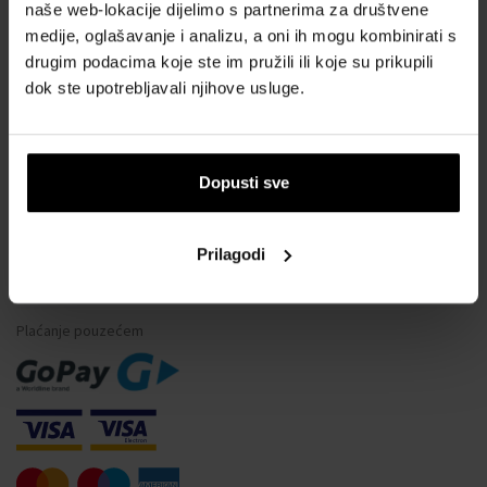
naše web-lokacije dijelimo s partnerima za društvene
Što je tester parfema?
medije, oglašavanje i analizu, a oni ih mogu kombinirati s
Vodootpornost satova
drugim podacima koje ste im pružili ili koje su prikupili
dok ste upotrebljavali njihove usluge.
Često postavljana pitanja
Samo originalna roba
Zašto se registrirati?
Dopusti sve
Odustajanje od ugovora
Promjena pristanka za kolačiće
Prilagodi
NAČINI PLAĆANJA
Plaćanje pouzećem