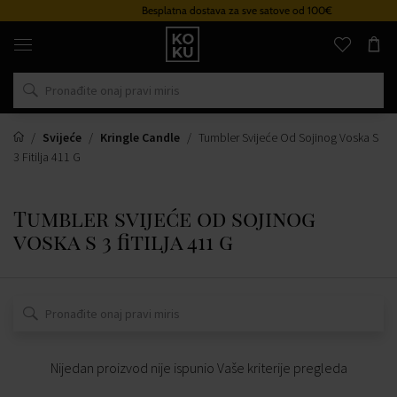
Besplatna dostava za sve satove od 100€
Originalni
parfemi
i
satovi
na
jednom
mjestu
Svijeće
Kringle Candle
Tumbler Svijeće Od Sojinog Voska S
3 Fitilja 411 G
Tumbler svijeće od sojinog
voska s 3 fitilja 411 g
Nijedan proizvod nije ispunio Vaše kriterije pregleda