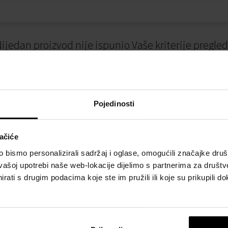
ijedan proizvod nije ispunio Vaše kriterije pregle
Pojedinosti
ačiće
bismo personalizirali sadržaj i oglase, omogućili značajke društv
vašoj upotrebi naše web-lokacije dijelimo s partnerima za društv
I
NAČINI PLAĆANJA
rati s drugim podacima koje ste im pružili ili koje su prikupili do
osti
Plaćanje pouzećem
slovanja