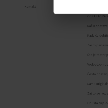
Kontakt
Zaštita privat
OBRAZAC ZA 
Način dostave
Kada ću dobit
Zašto parfemi 
Što je tester
Vodootpornos
Često postavlj
Samo original
Zašto se regist
Odustajanje o