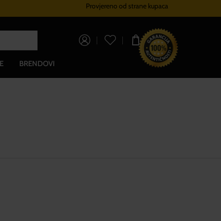
Provjereno od strane kupaca
Sustav vjernosti
Besplatna dos
0,00 €
E
BRENDOVI