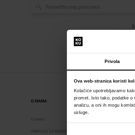
N
Privola
Ova web-stranica koristi kol
Kolačiće upotrebljavamo kako 
promet. Isto tako, podatke o 
O NAMA
SVE O KUPNJ
analizu, a oni ih mogu kombini
usluge.
O nama
Sustav vjern
OBRAZAC ZA KONTAKT
Opći uvjeti po