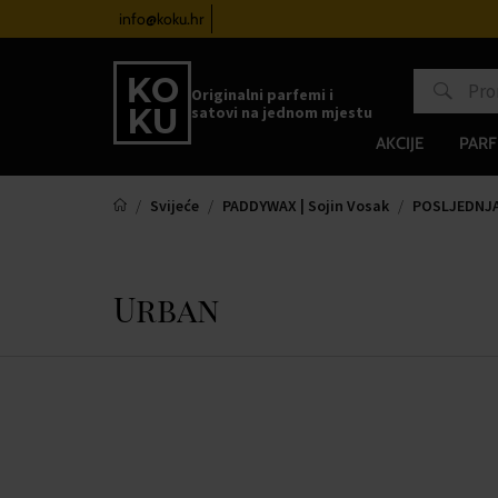
atove od 100€
info@koku.hr
Sustav vjernosti
Originalni parfemi i
satovi na jednom mjestu
AKCIJE
PARF
Svijeće
PADDYWAX | Sojin Vosak
POSLJEDNJA
Urban