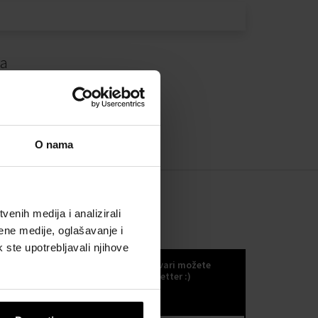
da
O nama
enih medija i analizirali
ene medije, oglašavanje i
KOKULETTER
k ste upotrebljavali njihove
Novosti, trendove i druge odlične stvari možete
primati ako se odlučite za naš kokuletter :)