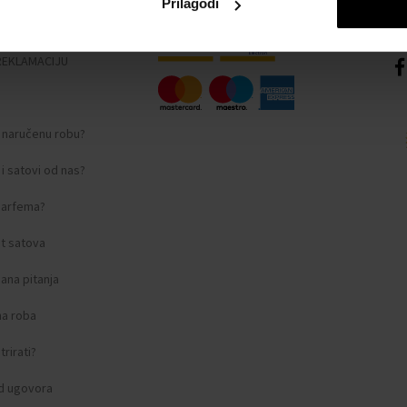
Prilagodi
nosti
REKLAMACIJU
i naručenu robu?
i satovi od nas?
 parfema?
t satova
ana pitanja
na roba
rirati?
d ugovora