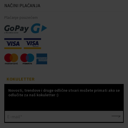
NAČINI PLAĆANJA
Plaćanje pouzećem
KOKULETTER
Novosti, trendove i druge odlične stvari možete primati ako se
odlučite za naš kokuletter :)
E-mail*