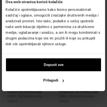
Ova web-stranica koristi kolačiće
V Canto Pandolfo
V Canto Malatesta
Kolačiće upotrebljavamo kako bismo personalizirali
Parfemska voda
Parfemska voda
sadržaj i oglase, omogućili značajke društvenih medija i
100ml - Parfemske vode -
100ml - Parfemske vode -
Unisex
Unisex
analizirali promet. Isto tako, podatke o vašoj upotrebi
naše web-lokacije dijelimo s partnerima za društvene
Dostupno
Dostupno
medije, oglašavanje i analizu, a oni ih mogu kombinirati s
drugim podacima koje ste im pružili ili koje su prikupili
104,00 €
127,00 €
dok ste upotrebljavali njihove usluge.
Dopusti sve
Prilagodi
Tiziana Terenzi V Canto Fili
Tiziana Terenzi V Canto
Unisex Parfemska voda
Temptatio Parfemska voda
100ml - Parfemske vode -
100ml - Parfemske vode -
Unisex
Unisex