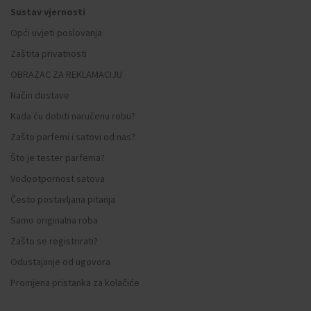
Sustav vjernosti
Opći uvjeti poslovanja
Zaštita privatnosti
OBRAZAC ZA REKLAMACIJU
Način dostave
Kada ću dobiti naručenu robu?
Zašto parfemi i satovi od nas?
Što je tester parfema?
Vodootpornost satova
Često postavljana pitanja
Samo originalna roba
Zašto se registrirati?
Odustajanje od ugovora
Promjena pristanka za kolačiće