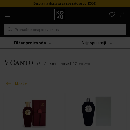
Besplatna dostava za sve satove od 100€
Originalni
parfemi
i
satovi
na
jednom
mjestu
Filter proizvoda
Najpopularniji
Marke
V Canto
V Canto
(Za Vas smo pronašli
27
proizvoda
)
Marke