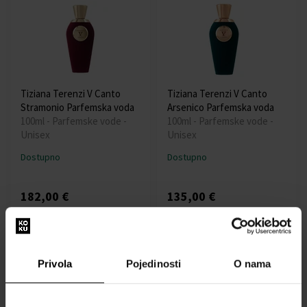
Tiziana Terenzi V Canto
Tiziana Terenzi V Canto
Stramonio Parfemska voda
Arsenico Parfemska voda
100ml - Parfemske vode -
100ml - Parfemske vode -
Unisex
Unisex
Dostupno
Dostupno
182,00 €
135,00 €
Privola
Pojedinosti
O nama