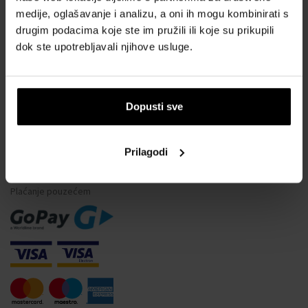
medije, oglašavanje i analizu, a oni ih mogu kombinirati s
Vodootpornost satova
drugim podacima koje ste im pružili ili koje su prikupili
Često postavljana pitanja
dok ste upotrebljavali njihove usluge.
Samo originalna roba
Zašto se registrirati?
Odustajanje od ugovora
Dopusti sve
Promjena pristanka za kolačiće
Prilagodi
NAČINI PLAĆANJA
Plaćanje pouzećem