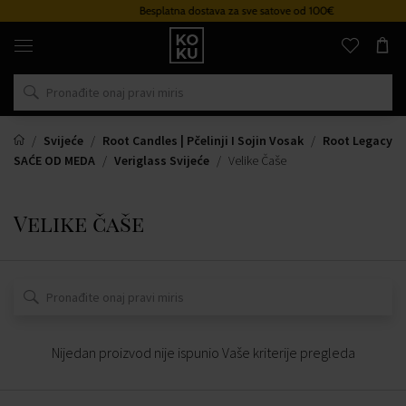
Besplatna dostava za sve satove od 100€
Originalni
parfemi
i
satovi
na
jednom
mjestu
Svijeće
Root Candles | Pčelinji I Sojin Vosak
Root Legacy
SAĆE OD MEDA
Veriglass Svijeće
Velike Čaše
Velike čaše
Nijedan proizvod nije ispunio Vaše kriterije pregleda