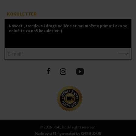
KOKULETTER
Novosti, trendove i druge odlične stvari možete primati ako se
odlučite za naš kokuletter :)
E-mail*
©
2026 Koku.hr, All rights reserved.
Made by
ui42
- generated by CMS
BUXUS