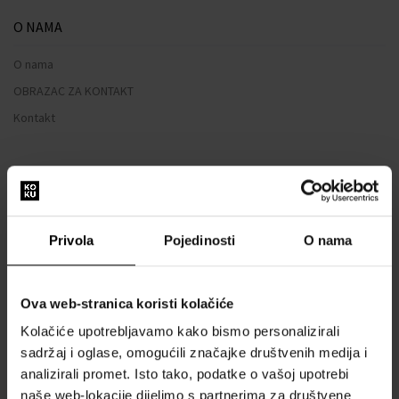
O NAMA
O nama
OBRAZAC ZA KONTAKT
Kontakt
SVE O KUPNJI
Sustav vjernosti
Opći uvjeti poslovanja
Privola
Pojedinosti
O nama
Zaštita privatnosti
OBRAZAC ZA REKLAMACIJU
Ova web-stranica koristi kolačiće
Način dostave
Kolačiće upotrebljavamo kako bismo personalizirali
Kada ću dobiti naručenu robu?
sadržaj i oglase, omogućili značajke društvenih medija i
Zašto parfemi i satovi od nas?
analizirali promet. Isto tako, podatke o vašoj upotrebi
Što je tester parfema?
naše web-lokacije dijelimo s partnerima za društvene