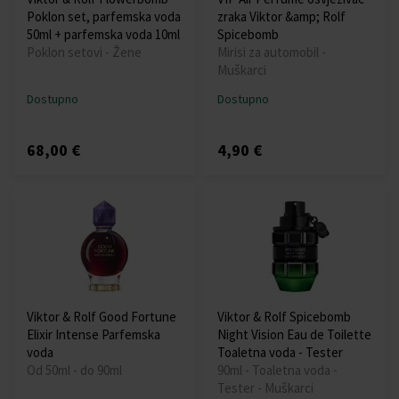
Poklon set, parfemska voda
zraka Viktor &amp; Rolf
50ml + parfemska voda 10ml
Spicebomb
Poklon setovi - Žene
Mirisi za automobil -
Muškarci
Dostupno
Dostupno
68,00 €
4,90 €
Viktor & Rolf Good Fortune
Viktor & Rolf Spicebomb
Elixir Intense Parfemska
Night Vision Eau de Toilette
voda
Toaletna voda - Tester
Od 50ml - do 90ml
90ml - Toaletna voda -
Tester - Muškarci