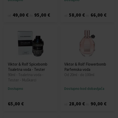
49,00 €
95,00 €
58,00 €
66,00 €
od
do
od
do
Viktor & Rolf Spicebomb
Viktor & Rolf Flowerbomb
Toaletna voda - Tester
Parfemska voda
90ml - Toaletna voda -
Od 20ml - do 100ml
Tester - Muškarci
Dostupno
Dostupno kod dobavljača
65,00 €
28,00 €
90,00 €
od
do