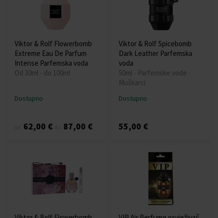
Viktor & Rolf Flowerbomb
Viktor & Rolf Spicebomb
Extreme Eau De Parfum
Dark Leather Parfemska
Intense Parfemska voda
voda
Od 30ml - do 100ml
50ml - Parfemske vode -
Muškarci
Dostupno
Dostupno
62,00 €
87,00 €
55,00 €
od
do
Viktor & Rolf Flowerbomb
VIP Air Perfume osvježivač