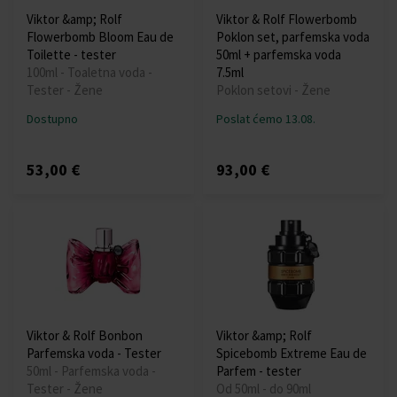
Viktor &amp; Rolf
Viktor & Rolf Flowerbomb
Flowerbomb Bloom Eau de
Poklon set, parfemska voda
Toilette - tester
50ml + parfemska voda
100ml - Toaletna voda -
7.5ml
Tester - Žene
Poklon setovi - Žene
Dostupno
Poslat ćemo 13.08.
53,00 €
93,00 €
Viktor & Rolf Bonbon
Viktor &amp; Rolf
Parfemska voda - Tester
Spicebomb Extreme Eau de
50ml - Parfemska voda -
Parfem - tester
Tester - Žene
Od 50ml - do 90ml