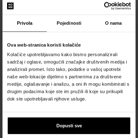
Od 90ml - do 90ml
Dostupno
Dostupno
Privola
Pojedinosti
O nama
83,00 €
88,00 €
94,00 €
od
do
Ova web-stranica koristi kolačiće
Kolačiće upotrebljavamo kako bismo personalizirali
sadržaj i oglase, omogućili značajke društvenih medija i
analizirali promet. Isto tako, podatke o vašoj upotrebi
naše web-lokacije dijelimo s partnerima za društvene
medije, oglašavanje i analizu, a oni ih mogu kombinirati s
Viktor & Rolf Flowerbomb In
Viktor & Rolf Good Fortune
drugim podacima koje ste im pružili ili koje su prikupili
The Sky Parfemska voda
Parfemska voda
dok ste upotrebljavali njihove usluge.
50ml - Parfemske vode -
Od 30ml - do 100ml
Žene
Dostupno
Dostupno
Dopusti sve
68,00 €
42,00 €
104,00 €
od
do