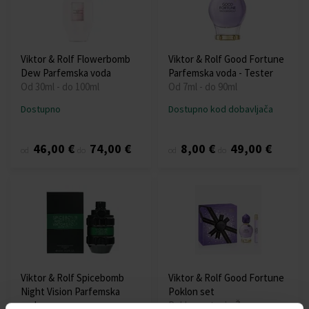
Viktor & Rolf Flowerbomb
Viktor & Rolf Good Fortune
Dew Parfemska voda
Parfemska voda - Tester
Od 30ml - do 100ml
Od 7ml - do 90ml
Dostupno
Dostupno kod dobavljača
46,00 €
74,00 €
8,00 €
49,00 €
od
do
od
do
Viktor & Rolf Spicebomb
Viktor & Rolf Good Fortune
Night Vision Parfemska
Poklon set
voda
Poklon setovi - Žene