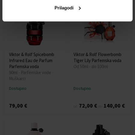
Prilagodi
Viktor & Rolf Spicebomb
Viktor & Rolf Flowerbomb
Infrared Eau de Parfum
Tiger Lily Parfemska voda
Parfemska voda
Od 50ml - do 100ml
90ml - Parfemske vode -
Muškarci
Dostupno
Dostupno
79,00 €
72,00 €
140,00 €
od
do