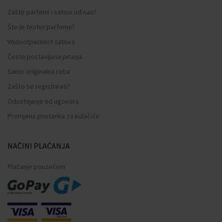
Zašto parfemi i satovi od nas?
Što je tester parfema?
Vodootpornost satova
Često postavljana pitanja
Samo originalna roba
Zašto se registrirati?
Odustajanje od ugovora
Promjena pristanka za kolačiće
NAČINI PLAĆANJA
Plaćanje pouzećem