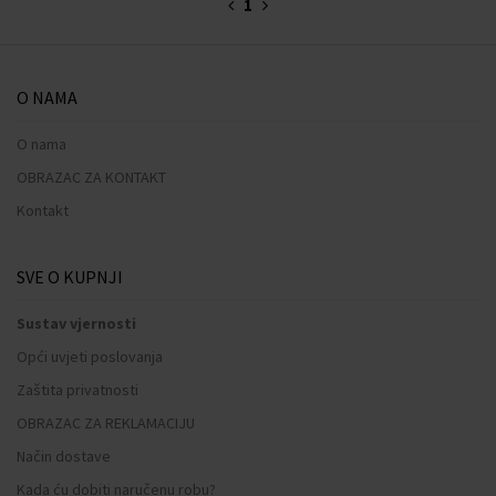
1
O NAMA
O nama
OBRAZAC ZA KONTAKT
Kontakt
SVE O KUPNJI
Sustav vjernosti
Opći uvjeti poslovanja
Zaštita privatnosti
OBRAZAC ZA REKLAMACIJU
Način dostave
Kada ću dobiti naručenu robu?