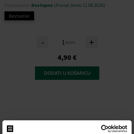
Dostupnost:
Dostupno
(Poslat ćemo 11.08.2026)
Bestseller
-
+
kom.
4,90 €
DODATI U KOŠARICU
OPIS