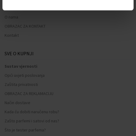
O NAMA
O nama
OBRAZAC ZA KONTAKT
Kontakt
SVE O KUPNJI
Sustav vjernosti
Opći uvjeti poslovanja
Zaštita privatnosti
OBRAZAC ZA REKLAMACIJU
Način dostave
Kada ću dobiti naručenu robu?
Zašto parfemi i satovi od nas?
Što je tester parfema?