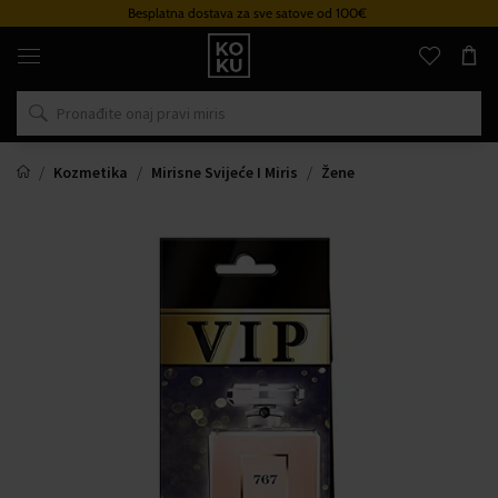
Besplatna dostava za sve satove od 100€
Originalni
parfemi
i
satovi
na
jednom
mjestu
Kozmetika
Mirisne Svijeće I Miris
Žene