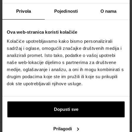
Veliki izbor različitih vrsta mirisa za svakoga. Osvježivač zraka VIP Air
Privola
Pojedinosti
O nama
Freshner osvježit će unutrašnjost automobila, stana, ureda ili bilo
kojeg drugog mjesta gdje želite ugodno mirisati. Osvježava zrak i
uklanja neugodne mirise.
Ova web-stranica koristi kolačiće
Kolačiće upotrebljavamo kako bismo personalizirali
sadržaj i oglase, omogućili značajke društvenih medija i
POJEDINOSTI
analizirali promet. Isto tako, podatke o vašoj upotrebi
naše web-lokacije dijelimo s partnerima za društvene
O BRENDU
medije, oglašavanje i analizu, a oni ih mogu kombinirati s
drugim podacima koje ste im pružili ili koje su prikupili
dok ste upotrebljavali njihove usluge.
Naš izbor skrojen samo za vas
Dopusti sve
Prilagodi