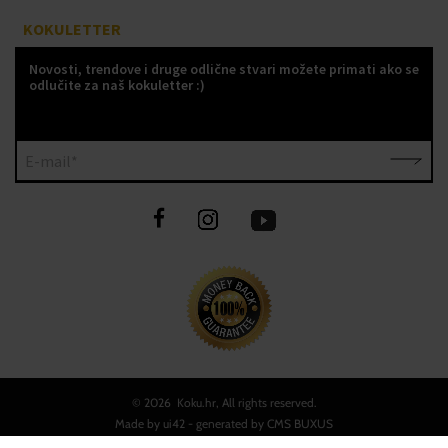
KOKULETTER
Novosti, trendove i druge odlične stvari možete primati ako se
odlučite za naš kokuletter :)
E-mail*
©
2026 Koku.hr, All rights reserved.
Made by
ui42
- generated by CMS
BUXUS