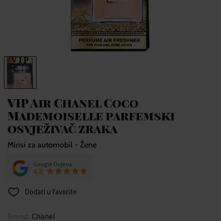
VIP Air Chanel Coco
Mademoiselle parfemski
osvježivač zraka
Mirisi za automobil - Žene
Google Ocjena
4.8
Dodati u favorite
Brend:
Chanel