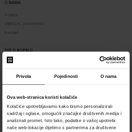
O NAMA
O nama
OBRAZAC ZA KONTAKT
Kontakt
SVE O KUPNJI
Sustav vjernosti
Opći uvjeti poslovanja
Privola
Pojedinosti
O nama
Zaštita privatnosti
OBRAZAC ZA REKLAMACIJU
Ova web-stranica koristi kolačiće
Način dostave
Kolačiće upotrebljavamo kako bismo personalizirali
Kada ću dobiti naručenu robu?
sadržaj i oglase, omogućili značajke društvenih medija i
Zašto parfemi i satovi od nas?
analizirali promet. Isto tako, podatke o vašoj upotrebi
Što je tester parfema?
naše web-lokacije dijelimo s partnerima za društvene