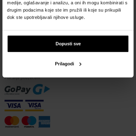
Vodootpornost satova
medije, oglašavanje i analizu, a oni ih mogu kombinirati s
drugim podacima koje ste im pružili ili koje su prikupili
Često postavljana pitanja
dok ste upotrebljavali njihove usluge.
Samo originalna roba
Zašto se registrirati?
Odustajanje od ugovora
Dopusti sve
Promjena pristanka za kolačiće
Prilagodi
NAČINI PLAĆANJA
Plaćanje pouzećem