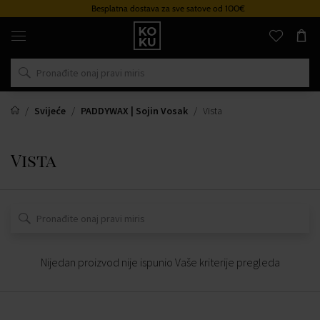
Besplatna dostava za sve satove od 100€
Originalni
parfemi
i
satovi
na
jednom
mjestu
Svijeće
PADDYWAX | Sojin Vosak
Vista
Vista
Nijedan proizvod nije ispunio Vaše kriterije pregleda