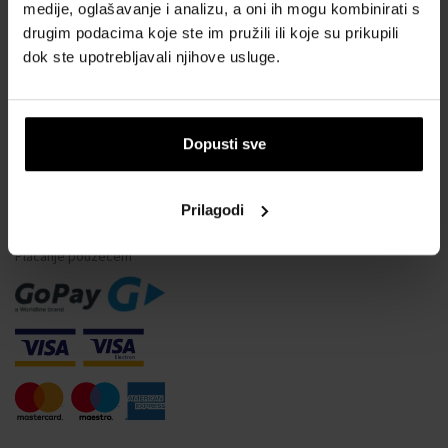
Vodootpornost satova
medije, oglašavanje i analizu, a oni ih mogu kombinirati s
drugim podacima koje ste im pružili ili koje su prikupili
Često postavljana pitanja
dok ste upotrebljavali njihove usluge.
Samo originalna roba
Zašto se registrirati?
Odustajanje od ugovora
Dopusti sve
Promjena pristanka za kolačiće
Prilagodi
NAČINI PLAĆANJA
Plaćanje pouzećem