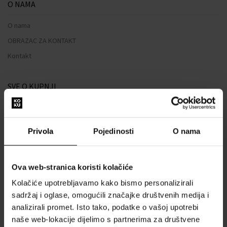
O NAMA
O nama
OBRAZAC ZA KONTAKT
Kontakt
SVE O KUPNJI
Sustav vjernosti
Opći uvjeti poslovanja
Privola
Pojedinosti
O nama
Zaštita privatnosti
OBRAZAC ZA REKLAMACIJU
Ova web-stranica koristi kolačiće
Način dostave
Kolačiće upotrebljavamo kako bismo personalizirali
Kada ću dobiti naručenu robu?
sadržaj i oglase, omogućili značajke društvenih medija i
Zašto parfemi i satovi od nas?
analizirali promet. Isto tako, podatke o vašoj upotrebi
Što je tester parfema?
naše web-lokacije dijelimo s partnerima za društvene