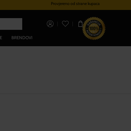
Provjereno od strane kupaca
Sustav vjernosti
Besplatna dos
0,00 €
E
BRENDOVI