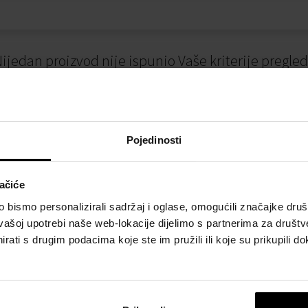
ijedan proizvod nije ispunio Vaše kriterije pregle
Pojedinosti
ačiće
bismo personalizirali sadržaj i oglase, omogućili značajke društv
vašoj upotrebi naše web-lokacije dijelimo s partnerima za društv
I
NAČINI PLAĆANJA
rati s drugim podacima koje ste im pružili ili koje su prikupili do
osti
Plaćanje pouzećem
slovanja