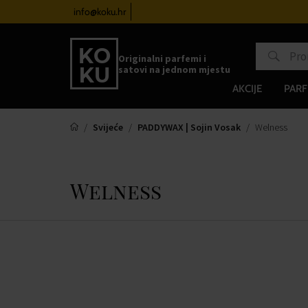
satove od 100€
info@koku.hr
Sustav vjernosti
Originalni parfemi i
satovi na jednom mjestu
AKCIJE
PARF
Svijeće
PADDYWAX | Sojin Vosak
Welness
Welness