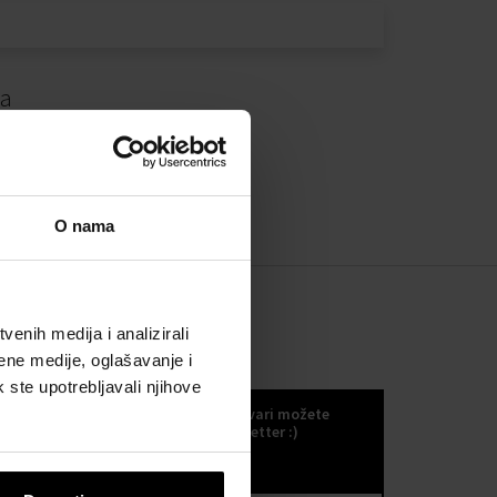
da
O nama
enih medija i analizirali
ene medije, oglašavanje i
KOKULETTER
k ste upotrebljavali njihove
Novosti, trendove i druge odlične stvari možete
primati ako se odlučite za naš kokuletter :)