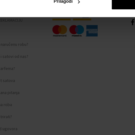
Prilagodi
nosti
REKLAMACIJU
i naručenu robu?
i satovi od nas?
 parfema?
t satova
ana pitanja
na roba
rirati?
d ugovora