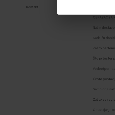
Kontakt
Zaštita privat
OBRAZAC ZA 
Način dostave
Kada ću dobit
Zašto parfemi 
Što je tester
Vodootpornos
Često postavlj
Samo original
Zašto se regist
Odustajanje o