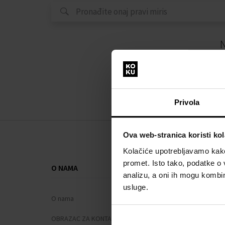
N
Privola
Ova web-stranica koristi kol
Kolačiće upotrebljavamo kako 
promet. Isto tako, podatke o 
O NAMA
SVE O KUPNJ
analizu, a oni ih mogu kombini
usluge.
O nama
Sustav vjern
OBRAZAC ZA KONTAKT
Opći uvjeti po