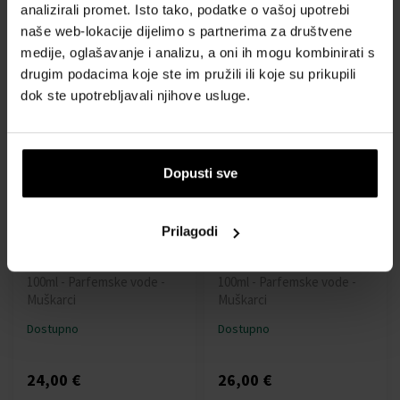
analizirali promet. Isto tako, podatke o vašoj upotrebi
Dostupno
Dostupno
naše web-lokacije dijelimo s partnerima za društvene
medije, oglašavanje i analizu, a oni ih mogu kombinirati s
drugim podacima koje ste im pružili ili koje su prikupili
58,00 €
20,00 €
dok ste upotrebljavali njihove usluge.
Dopusti sve
Prilagodi
Armaf Ventana Pour
Armaf Hunter for Men
Homme Parfemska voda
Parfemska voda
100ml - Parfemske vode -
100ml - Parfemske vode -
Muškarci
Muškarci
Dostupno
Dostupno
24,00 €
26,00 €