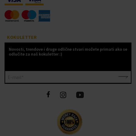
KOKULETTER
Novosti, trendove i druge odlične stvari možete primati ako se
odlučite za naš kokuletter :)
E-mail*