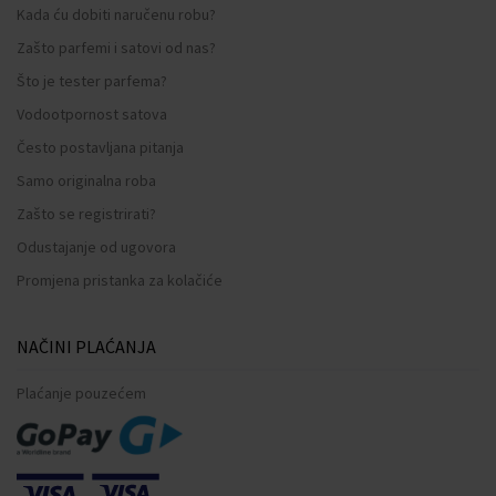
Kada ću dobiti naručenu robu?
Zašto parfemi i satovi od nas?
Što je tester parfema?
Vodootpornost satova
Često postavljana pitanja
Samo originalna roba
Zašto se registrirati?
Odustajanje od ugovora
Promjena pristanka za kolačiće
NAČINI PLAĆANJA
Plaćanje pouzećem