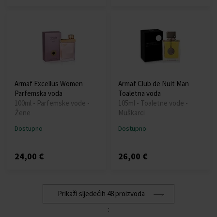
Armaf Excellus Women
Armaf Club de Nuit Man
Parfemska voda
Toaletna voda
100ml - Parfemske vode -
105ml - Toaletne vode -
Žene
Muškarci
Dostupno
Dostupno
24,00 €
26,00 €
Prikaži sljedećih 48 proizvoda
: