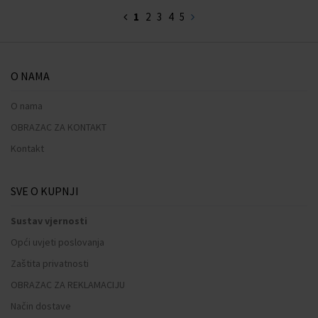
1
2
3
4
5
O NAMA
O nama
OBRAZAC ZA KONTAKT
Kontakt
SVE O KUPNJI
Sustav vjernosti
Opći uvjeti poslovanja
Zaštita privatnosti
OBRAZAC ZA REKLAMACIJU
Način dostave