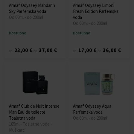
Armaf Odyssey Mandarin
Armaf Odyssey Limoni
Sky Parfemska voda
Fresh Edition Parfemska
Od 60ml - do 200ml
voda
Od 60ml - do 200ml
Dostupno
Dostupno
23,00 €
37,00 €
17,00 €
36,00 €
od
do
od
do
Armaf Club de Nuit Intense
Armaf Odyssey Aqua
Man Eau de toilette
Parfemska voda
Toaletna voda
Od 60ml - do 200ml
105ml - Toaletne vode -
Muškarci