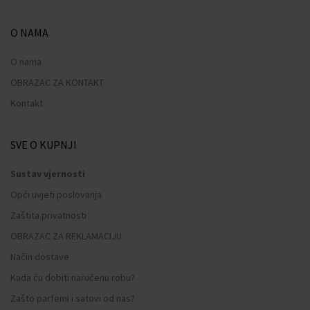
O NAMA
O nama
OBRAZAC ZA KONTAKT
Kontakt
SVE O KUPNJI
Sustav vjernosti
Opći uvjeti poslovanja
Zaštita privatnosti
OBRAZAC ZA REKLAMACIJU
Način dostave
Kada ću dobiti naručenu robu?
Zašto parfemi i satovi od nas?