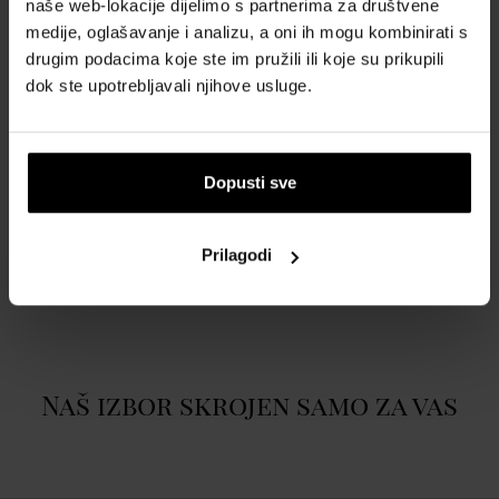
naše web-lokacije dijelimo s partnerima za društvene
atmosferu opuštanja i inspiracije. Baza mirisa sastoji se od
medije, oglašavanje i analizu, a oni ih mogu kombinirati s
elegantnog jantara, senzualnog mošusa i originalnog suptilnog
drugim podacima koje ste im pružili ili koje su prikupili
plavog čaja, koji dodaju dubinu i dugotrajnost. Armaf Odyssey
dok ste upotrebljavali njihove usluge.
Spectra Rainbow Edition je kompozicija koja će odgovarati svakoj
prilici, idealna za dnevne i večernje izlaske. Miris obavija kožu,
ostavljajući osjećaj luksuza i svježine satima.
Dopusti sve
POJEDINOSTI
Prilagodi
O BRENDU
Naš izbor skrojen samo za vas