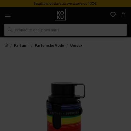
Besplatna dostava za sve satove od 100€
Originalni
parfemi
i
satovi
na
jednom
mjestu
Parfumi
Parfemske Vode
Unisex