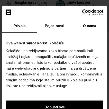
Besplatna zamjena
100% jamstvo
robe u roku od 30 dana
originalnosti robe
Jamstvo povrata
Nagrada za vašu
novca u roku od 14
odanost
Privola
Pojedinosti
O nama
dana
Ova web-stranica koristi kolačiće
Kolačiće upotrebljavamo kako bismo personalizirali
sadržaj i oglase, omogućili značajke društvenih medija i
OPIS
analizirali promet. Isto tako, podatke o vašoj upotrebi
naše web-lokacije dijelimo s partnerima za društvene
medije, oglašavanje i analizu, a oni ih mogu kombinirati s
POJEDINOSTI
drugim podacima koje ste im pružili ili koje su prikupili
dok ste upotrebljavali njihove usluge.
O BRENDU
Dopusti sve