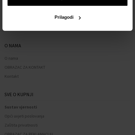
Naš izbor skrojen samo za vas
Prilagodi
O NAMA
O nama
OBRAZAC ZA KONTAKT
Kontakt
SVE O KUPNJI
Sustav vjernosti
Opći uvjeti poslovanja
Zaštita privatnosti
OBRAZAC ZA REKLAMACIJU