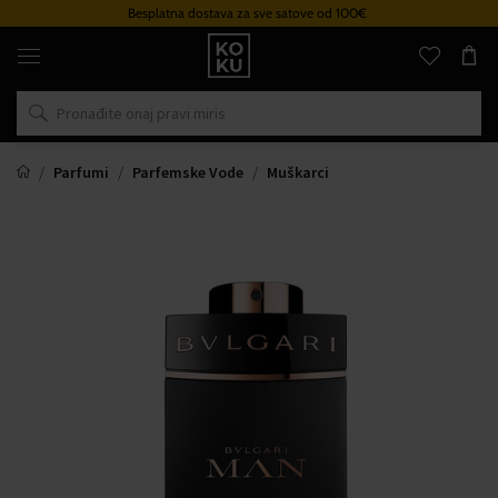
Besplatna dostava za sve satove od 100€
Originalni
parfemi
i
satovi
na
jednom
mjestu
Parfumi
Parfemske Vode
Muškarci