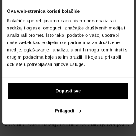
Ova web-stranica koristi kolačiće
Dostupno je
Kolačiće upotrebljavamo kako bismo personalizirali
76,00 €
sadržaj i oglase, omogućili značajke društvenih medija i
analizirali promet. Isto tako, podatke o vašoj upotrebi
naše web-lokacije dijelimo s partnerima za društvene
medije, oglašavanje i analizu, a oni ih mogu kombinirati s
OPIS
drugim podacima koje ste im pružili ili koje su prikupili
dok ste upotrebljavali njihove usluge.
Snaga prirode i senzualnost kriju se u muškom mirisu Bvlgari Man In
Black. Parfem Man In Black je slavlje modernog muškarca. Muškarac
koji ima svoj stil, voli slobodu i avanturu. U skladnoj kompoziciji
osjetit ćete dašak pikantnih začina, nježnog cvijeća i intenzivne
Dopusti sve
kože. Sve je to začinjeno kapljicom ruma koja aromi daje jedinstvenu
notu. Toplo drvo guaiac i zrna tonke zatvaraju ovu originalnu
kompoziciju. Rezultat je aromatični parfem koji vas prenosi u srce
Prilagodi
prirode. Uživajte u svakom trenutku svog dana uz Bvlgari Man In
Black miris. Muški miris Bvlgari Man In Black lansiran je 2014. godine.