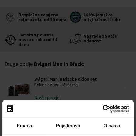
Besplatna zamjena
100% jamstvo
robe u roku od 30 dana
originalnosti robe
Jamstvo povrata
Nagrada za vašu
novca u roku od 14
odanost
dana
Druge opcije
Bvlgari Man in Black
:
Bvlgari Man in Black Poklon set
Poklon setovi - Muškarci
Dostupno je
104,00 €
Privola
Pojedinosti
O nama
Bvlgari Man In Black Parfemska voda - Tester
100ml - Parfemska voda - Tester - Muškarci