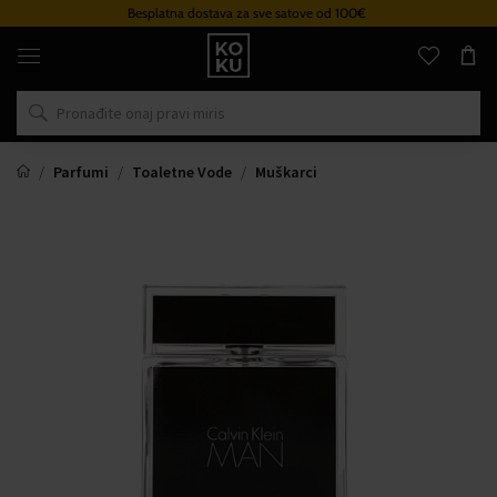
Besplatna dostava za sve satove od 100€
Originalni
parfemi
i
satovi
na
jednom
mjestu
Parfumi
Toaletne Vode
Muškarci