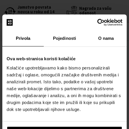
Jamstvo povrata
Nagrada za vašu
novca u roku od 14
odanost
dana
Privola
Pojedinosti
O nama
OPIS
Ova web-stranica koristi kolačiće
Parfem Calvin Klein Man je začinski, drveni miris jakih nota. Miris
Kolačiće upotrebljavamo kako bismo personalizirali
Calvin Klein Man smješten je u strogu, elegantnu crnu prizmu. Iako
sadržaj i oglase, omogućili značajke društvenih medija i
moderan, ostaje vjeran tradiciji brenda, klasičan je Calvin Klein:
analizirali promet. Isto tako, podatke o vašoj upotrebi
muževan, minimalistički i sofisticiran.
naše web-lokacije dijelimo s partnerima za društvene
medije, oglašavanje i analizu, a oni ih mogu kombinirati s
drugim podacima koje ste im pružili ili koje su prikupili
POJEDINOSTI
dok ste upotrebljavali njihove usluge.
O BRENDU