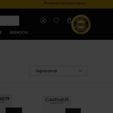
Provjereno od strane kupaca
Sustav vjernosti
Besplatna dos
0,00 €
E
BRENDOVI
Najpopularniji