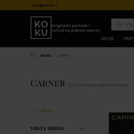
atove od 100€
info@koku.hr
Sustav vjernosti
Originalni parfemi i
satovi na jednom mjestu
AKCIJE
PARF
Marke
Carner
Carner
(Za Vas smo pronašli
4
proizvoda
)
Marke
VRSTA MIRISA