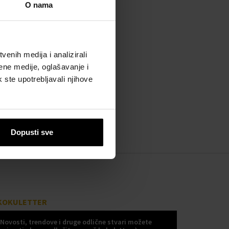
O nama
enih medija i analizirali
ene medije, oglašavanje i
k ste upotrebljavali njihove
Dopusti sve
KOKULETTER
Novosti, trendove i druge odlične stvari možete