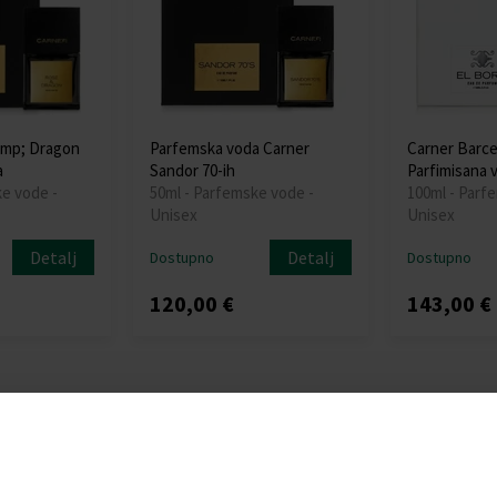
amp; Dragon
Parfemska voda Carner
Carner Barce
a
Sandor 70-ih
Parfimisana 
ke vode -
50ml - Parfemske vode -
100ml - Parf
Unisex
Unisex
Detalj
Detalj
Dostupno
Dostupno
120,00 €
143,00 €
: