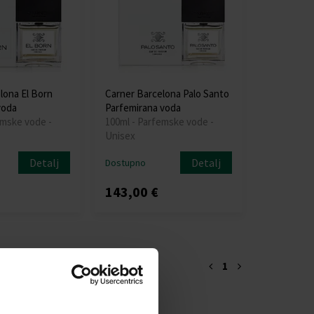
lona El Born
Carner Barcelona Palo Santo
voda
Parfemirana voda
emske vode -
100ml - Parfemske vode -
Unisex
Detalj
Detalj
Dostupno
143,00 €
1