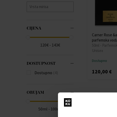
CIJENA
Carner Rose &
parfemska vod
120€ - 143€
50ml - Parfems
Unisex
Dostupno
DOSTUPNOST
120,00 €
Dostupno
(4)
OBUJAM
50ml - 100ml