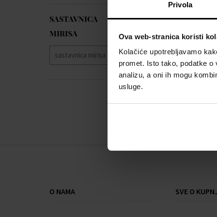
Privola
SASTAVNICA
MIRISA
Ova web-stranica koristi kol
Kolačiće upotrebljavamo kako 
promet. Isto tako, podatke o 
analizu, a oni ih mogu kombini
usluge.
O NAMA
SVE O KUPNJ