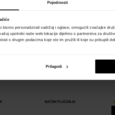
Pojedinosti
ačiće
bismo personalizirali sadržaj i oglase, omogućili značajke društv
vašoj upotrebi naše web-lokacije dijelimo s partnerima za društv
rati s drugim podacima koje ste im pružili ili koje su prikupili do
Prilagodi
I
NAČINI PLAĆANJA