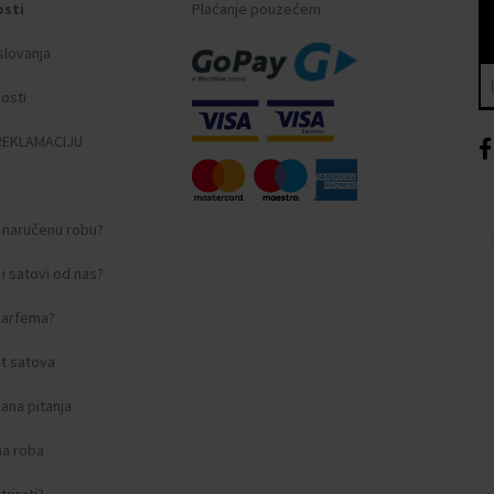
osti
Plaćanje pouzećem
slovanja
nosti
REKLAMACIJU
i naručenu robu?
i satovi od nas?
 parfema?
t satova
ana pitanja
na roba