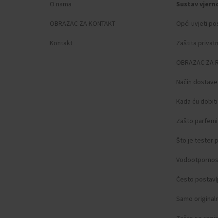
O nama
Sustav vjern
OBRAZAC ZA KONTAKT
Opći uvjeti po
Kontakt
Zaštita privat
OBRAZAC ZA 
Način dostave
Kada ću dobit
Zašto parfemi 
Što je tester
Vodootpornos
Često postavlj
Samo original