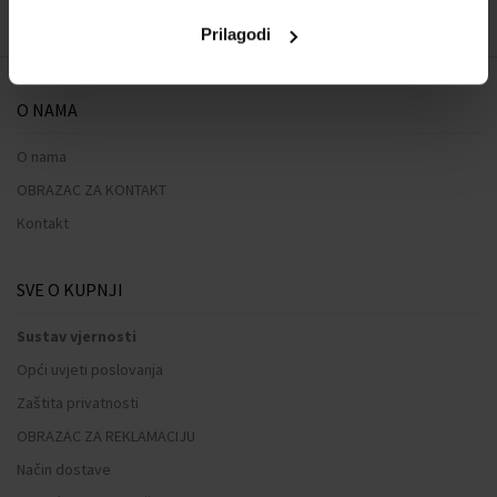
Prilagodi
O NAMA
O nama
OBRAZAC ZA KONTAKT
Kontakt
SVE O KUPNJI
Sustav vjernosti
Opći uvjeti poslovanja
Zaštita privatnosti
OBRAZAC ZA REKLAMACIJU
Način dostave