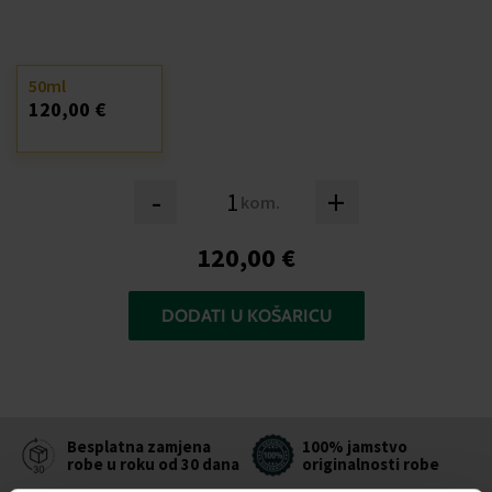
50ml
120,00 €
-
+
kom.
120,00 €
DODATI U KOŠARICU
Besplatna zamjena
100% jamstvo
robe u roku od 30 dana
originalnosti robe