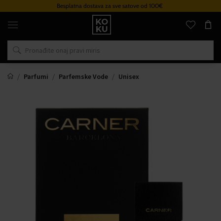
Besplatna dostava za sve satove od 100€
Originalni
parfemi
i
satovi
na
jednom
mjestu
Parfumi
Parfemske Vode
Unisex