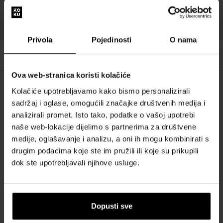
Jamstvo povrata
Nagrada za vašu
novca u roku od 14
odanost
dana
Privola
Pojedinosti
O nama
Ova web-stranica koristi kolačiće
Kolačiće upotrebljavamo kako bismo personalizirali
OPIS
sadržaj i oglase, omogućili značajke društvenih medija i
analizirali promet. Isto tako, podatke o vašoj upotrebi
POJEDINOSTI
naše web-lokacije dijelimo s partnerima za društvene
medije, oglašavanje i analizu, a oni ih mogu kombinirati s
drugim podacima koje ste im pružili ili koje su prikupili
O BRENDU
dok ste upotrebljavali njihove usluge.
Naš izbor skrojen samo za vas
Dopusti sve