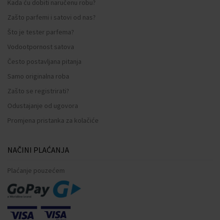
Kada ću dobiti naručenu robu?
Zašto parfemi i satovi od nas?
Što je tester parfema?
Vodootpornost satova
Često postavljana pitanja
Samo originalna roba
Zašto se registrirati?
Odustajanje od ugovora
Promjena pristanka za kolačiće
NAČINI PLAĆANJA
Plaćanje pouzećem