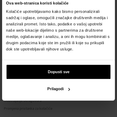
Ova web-stranica koristi kolačiće
Sustav vjernosti
Kolačiće upotrebljavamo kako bismo personalizirali
Opći uvjeti poslovanja
sadržaj i oglase, omogućili značajke društvenih medija i
Zaštita privatnosti
analizirali promet. Isto tako, podatke o vašoj upotrebi
OBRAZAC ZA REKLAMACIJU
naše web-lokacije dijelimo s partnerima za društvene
medije, oglašavanje i analizu, a oni ih mogu kombinirati s
Način dostave
drugim podacima koje ste im pružili ili koje su prikupili
Kada ću dobiti naručenu robu?
dok ste upotrebljavali njihove usluge.
Zašto parfemi i satovi od nas?
Što je tester parfema?
Vodootpornost satova
Dopusti sve
Često postavljana pitanja
Samo originalna roba
Prilagodi
Zašto se registrirati?
Odustajanje od ugovora
Promjena pristanka za kolačiće