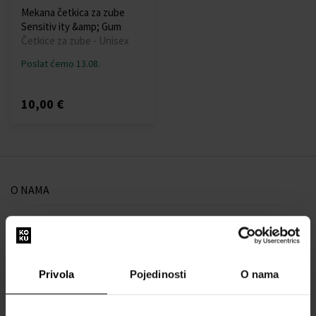
Mekana četkica za zube
Sensitiv ity &amp; Gum
Četkice za zube - Unisex
Poslat ćemo 13.08.
10,00 €
O NAMA
O nama
OBRAZAC ZA KONTAKT
Kontakt
Privola
Pojedinosti
O nama
SVE O KUPNJI