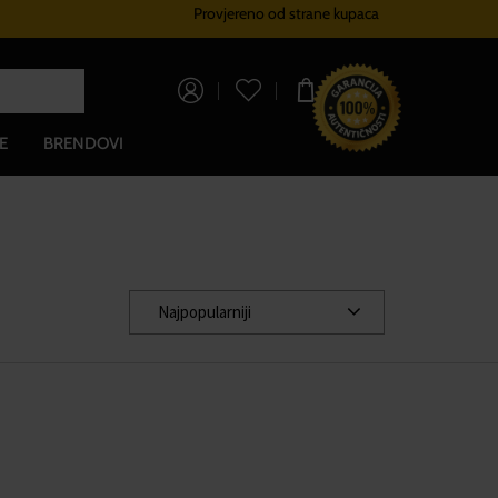
Provjereno od strane kupaca
Sustav vjernosti
Besplatna dos
0,00 €
E
BRENDOVI
Najpopularniji