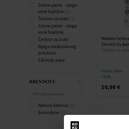
Zubne paste - njega
usne šupljine
(1)
Četkice za zube
(1)
Zubne paste - njega
usne šupljine
Mekana četkica
Četkice za zube
Sensitiv ity &
Njega međuzubnog
Četkice za zube
prostora
Čišćenje zuba
Poslat ćemo
13.08.
BRENDOVI:
10,00 €
Natura Siberica
(1)
Sensodyne
(1)
Kozmetika zahŕň
čistenie zubov a