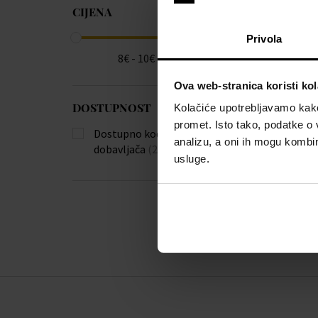
CIJENA
v podobe manuál
pohľadom, tak s
Privola
bezstarostný smi
8€ - 10€
starostlivosti,
Ova web-stranica koristi kol
DOSTUPNOST
Kolačiće upotrebljavamo kako 
promet. Isto tako, podatke o 
Dostupno kod
analizu, a oni ih mogu kombini
dobavljača
(2)
usluge.