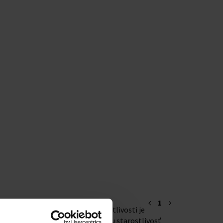
1
ným z každodenných rutín starostlivosti je
 osobnú, domácu a aj profesionálnu starostlivosť