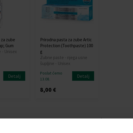
 za zube
Prirodna pasta za zube Artic
amp; Gum
Protection (Toothpaste) 100
 - Unisex
g
Zubne paste - njega usne
šupljine - Unisex
Poslat ćemo
Detalj
Detalj
13.08.
8,00 €
:
a okrem starostlivosti o zovňajšok aj dentálnu starostlivosť. Jed
 ústnej dutiny. Ponuka dentálnej starostlivosti na koku.sk zahŕňa