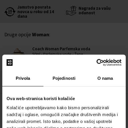
Jamstvo povrata
Nagrada za vašu
novca u roku od 14
odanost
dana
Druge opcije
Woman
:
Coach Woman Parfemska voda
50ml - Parfemske vode - Žene
Dostupno je
40,00 €
Privola
Pojedinosti
O nama
Ova web-stranica koristi kolačiće
OPIS
Kolačiće upotrebljavamo kako bismo personalizirali
sadržaj i oglase, omogućili značajke društvenih medija i
Coach predstavlja bezvremenski i univerzalan miris za modernu
analizirali promet. Isto tako, podatke o vašoj upotrebi
ženu. Za žene svih dobi i iz svih društvenih slojeva. Za ženu koja ima