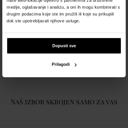
naše web-lokacije dijelimo s partnerima za društvene
karakter i snažan osjećaj individualnosti. Za ženu koja ima
medije, oglašavanje i analizu, a oni ih mogu kombinirati s
autentičan i prirodno elegantan stil i koja je iskrena prema sebi, što
drugim podacima koje ste im pružili ili koje su prikupili
je čini privlačnom. Njezina pustolovna i opuštena priroda vodi je
dok ste upotrebljavali njihove usluge.
kroz život beskrajnih mogućnosti. Ona sama je autorica svoje priče i
svako poglavlje potpisuje svojim mirisom. Coach Eau de Parfum
postaje njezin novi potpis.
Dopusti sve
POJEDINOSTI
Prilagodi
O BRENDU
Naš izbor skrojen samo za vas