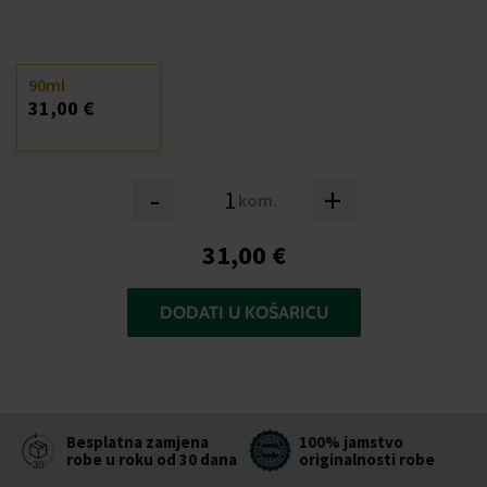
90ml
31,00 €
-
+
kom.
31,00 €
DODATI U KOŠARICU
Besplatna zamjena
100% jamstvo
robe u roku od 30 dana
originalnosti robe