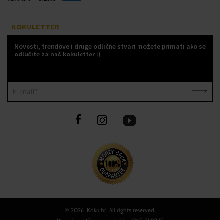
KOKULETTER
Novosti, trendove i druge odlične stvari možete primati ako se
odlučite za naš kokuletter :)
E-mail*
©
2026 Koku.hr, All rights reserved.