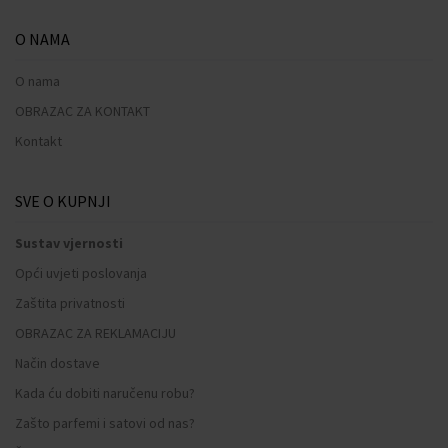
O NAMA
O nama
OBRAZAC ZA KONTAKT
Kontakt
SVE O KUPNJI
Sustav vjernosti
Opći uvjeti poslovanja
Zaštita privatnosti
OBRAZAC ZA REKLAMACIJU
Način dostave
Kada ću dobiti naručenu robu?
Zašto parfemi i satovi od nas?