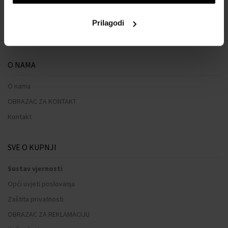
:
1
Prilagodi
O NAMA
O nama
OBRAZAC ZA KONTAKT
Kontakt
SVE O KUPNJI
Sustav vjernosti
Opći uvjeti poslovanja
Zaštita privatnosti
OBRAZAC ZA REKLAMACIJU