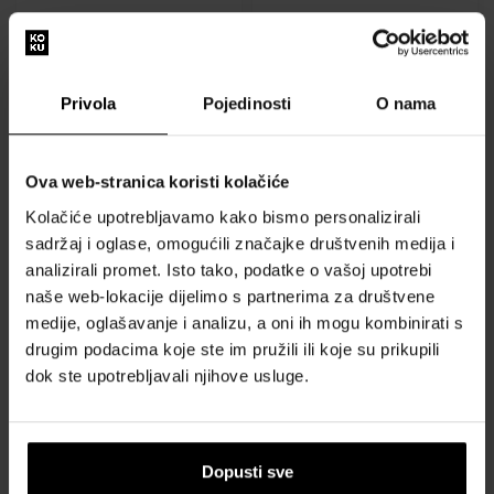
28,00 €
28,00 €
25,20 €
25,20 €
Akcija
Privola
Pojedinosti
O nama
Ova web-stranica koristi kolačiće
Kolačiće upotrebljavamo kako bismo personalizirali
Country Candle Candy Cane
sadržaj i oglase, omogućili značajke društvenih medija i
Lane srednja mirisna svijeća
analizirali promet. Isto tako, podatke o vašoj upotrebi
s 2 fitilja (453 g)
naše web-lokacije dijelimo s partnerima za društvene
Srednje svijeće Country
Candle težine 453 g
medije, oglašavanje i analizu, a oni ih mogu kombinirati s
drugim podacima koje ste im pružili ili koje su prikupili
Dostupno
dok ste upotrebljavali njihove usluge.
28,00 €
25,20 €
Dopusti sve