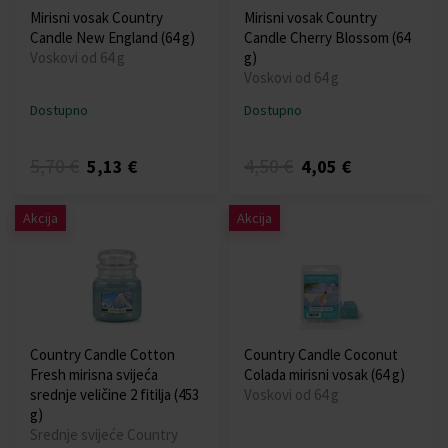
Mirisni vosak Country
Mirisni vosak Country
Candle New England (64 g)
Candle Cherry Blossom (64
Voskovi od 64 g
g)
Voskovi od 64 g
Dostupno
Dostupno
5,70 €
4,50 €
5,13 €
4,05 €
Akcija
Akcija
Country Candle Cotton
Country Candle Coconut
Fresh mirisna svijeća
Colada mirisni vosak (64 g)
srednje veličine 2 fitilja (453
Voskovi od 64 g
g)
Srednje svijeće Country