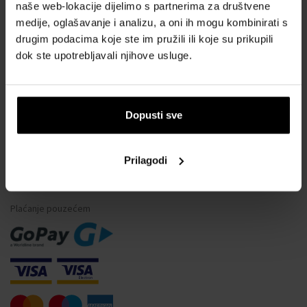
naše web-lokacije dijelimo s partnerima za društvene
Što je tester parfema?
medije, oglašavanje i analizu, a oni ih mogu kombinirati s
Vodootpornost satova
drugim podacima koje ste im pružili ili koje su prikupili
dok ste upotrebljavali njihove usluge.
Često postavljana pitanja
Samo originalna roba
Zašto se registrirati?
Dopusti sve
Odustajanje od ugovora
Promjena pristanka za kolačiće
Prilagodi
NAČINI PLAĆANJA
Plaćanje pouzećem