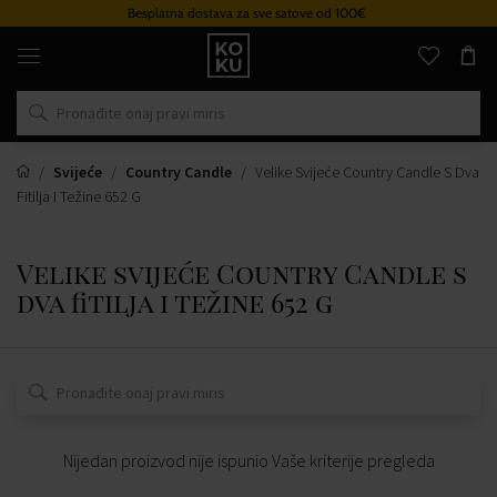
Besplatna dostava za sve satove od 100€
Originalni
parfemi
i
satovi
na
jednom
mjestu
Svijeće
Country Candle
Velike Svijeće Country Candle S Dva
Fitilja I Težine 652 G
Velike svijeće Country Candle s
dva fitilja i težine 652 g
Nijedan proizvod nije ispunio Vaše kriterije pregleda