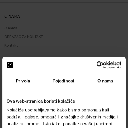
O NAMA
O nama
OBRAZAC ZA KONTAKT
Kontakt
SVE O KUPNJI
Sustav vjernosti
Privola
Pojedinosti
O nama
Opći uvjeti poslovanja
Zaštita privatnosti
OBRAZAC ZA REKLAMACIJU
Ova web-stranica koristi kolačiće
Način dostave
Kolačiće upotrebljavamo kako bismo personalizirali
sadržaj i oglase, omogućili značajke društvenih medija i
Kada ću dobiti naručenu robu?
analizirali promet. Isto tako, podatke o vašoj upotrebi
Zašto parfemi i satovi od nas?