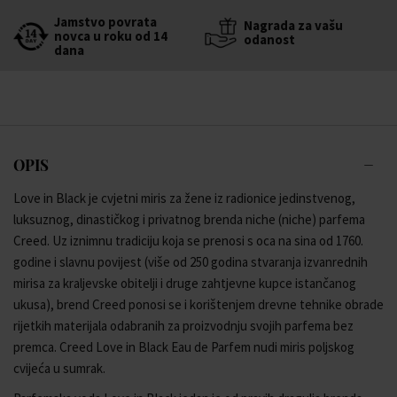
Jamstvo povrata
Nagrada za vašu
novca u roku od 14
odanost
dana
OPIS
Love in Black je cvjetni miris za žene iz radionice jedinstvenog,
luksuznog, dinastičkog i privatnog brenda niche (niche) parfema
Creed. Uz iznimnu tradiciju koja se prenosi s oca na sina od 1760.
godine i slavnu povijest (više od 250 godina stvaranja izvanrednih
mirisa za kraljevske obitelji i druge zahtjevne kupce istančanog
ukusa), brend Creed ponosi se i korištenjem drevne tehnike obrade
rijetkih materijala odabranih za proizvodnju svojih parfema bez
premca. Creed Love in Black Eau de Parfem nudi miris poljskog
cvijeća u sumrak.