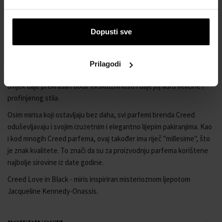
Creed Love in Black Eau de Parfum, pun jedinstvenog profinjenog
karaktera, cijenit će posebno žene koje vole puderasto cvjetne
mirise, posebice one s ljubičicom i irisom u glavnoj ulozi. Zauvijek će
Dopusti sve
osvojiti obožavateljice posebnog stila nezaboravne Jacqueline
Kennedy-Onassis i, naravno, svaku damu koja zna cijeniti kvalitetu,
luksuz. Ljubav u crnom prikladan je za dan i večer, tijekom cijele
Prilagodi
godine. Ipak, najbolje stoji u jesenskim noćima. Svojoj nositeljici
uvijek daje prekrasan dodir ekskluzivnosti i daje joj auru veličine i
profinjenog stila.
Osim mirisa koji ostavljaju bez daha, svi parfemi brenda Creed
oduševljavaju i svojim izuzetnim i elegantno lijepim pakiranjima. Kao
i kod mnogih Creed parfema, ovaj također ima riječ "millesime", što
je znak kvalitete. To znači da su za proizvodnju parfema korištene
najbolje sirovine iz date godine.
Creed Love in Black - miris inspiriran misterioznom ljepotom
Jacqueline Kennedy-Onassis.