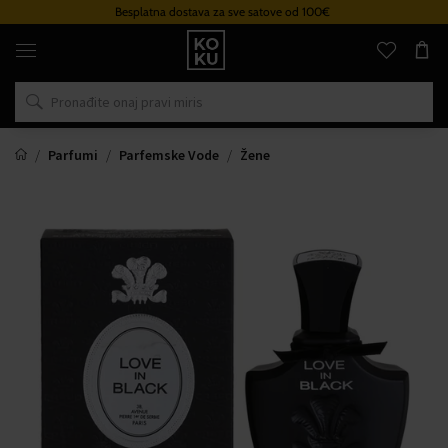
Besplatna dostava za sve satove od 100€
Originalni
parfemi
i
satovi
na
jednom
mjestu
Parfumi
Parfemske Vode
Žene