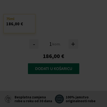
75ml
186,00 €
-
+
kom.
186,00 €
DODATI U KOŠARICU
Besplatna zamjena
100% jamstvo
robe u roku od 30 dana
originalnosti robe