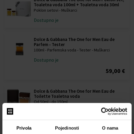
Toaletna voda 100ml + Toaletna voda 30ml
Poklon setovi - Muškarci
Dostupno je
Dolce & Gabbana The One for Men Eau de
Parfem - Tester
100ml - Parfemska voda - Tester - Muškarci
Dostupno je
59,00 €
Dolce & Gabbana The One for Men Eau de
Toilette Toaletna voda
Od 50ml - do 150ml
Dostupno je
54,00 €
65,00 €
od
do
Privola
Pojedinosti
O nama