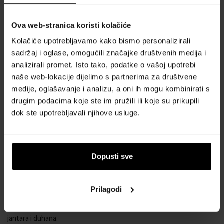
Dolce & Gabbana The One for Men Eau de
Toilette Toaletna voda - Tester
Ova web-stranica koristi kolačiće
Od 100ml - do 100ml
Kolačiće upotrebljavamo kako bismo personalizirali
Dostupno je
sadržaj i oglase, omogućili značajke društvenih medija i
40,00 €
53,00 €
analizirali promet. Isto tako, podatke o vašoj upotrebi
od
do
naše web-lokacije dijelimo s partnerima za društvene
medije, oglašavanje i analizu, a oni ih mogu kombinirati s
drugim podacima koje ste im pružili ili koje su prikupili
dok ste upotrebljavali njihove usluge.
OPIS
Dolce & Gabanna One for Men na tržištu je od 2008. godine, nakon
što je ženska verzija ovog mirisa doživjela veliki uspjeh. Tvorci ovog
Dopusti sve
parfema postavili su si zadatak stvoriti nešto što neće biti banalno
klasično, već klasično muško. Uspjeli su stvoriti miris koji žene
apsolutno vole. Otvara se svjetlucavim notama bergamota,
Prilagodi
korijandera i bosiljka, koje prelaze u srce kardamoma, đumbira i
nerolija. Sve je položeno na podlogu od cedrovine, senzualnog
jantara i duhana.