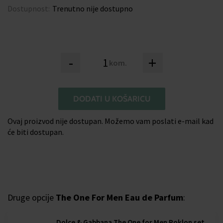
Dostupnost:
Trenutno nije dostupno
-
+
kom.
DODATI U KOŠARICU
Ovaj proizvod nije dostupan. Možemo vam poslati e-mail kad
će biti dostupan.
Druge opcije
The One For Men Eau de Parfum
:
Dolce & Gabbana The One for Men Poklon set,