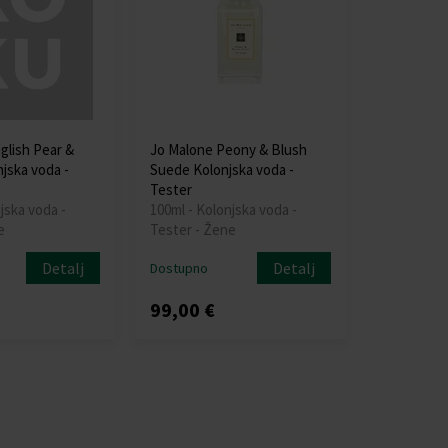
glish Pear &
Jo Malone Peony & Blush
jska voda -
Suede Kolonjska voda -
Tester
jska voda -
100ml - Kolonjska voda -
e
Tester - Žene
Detalj
Detalj
Dostupno
99,00 €