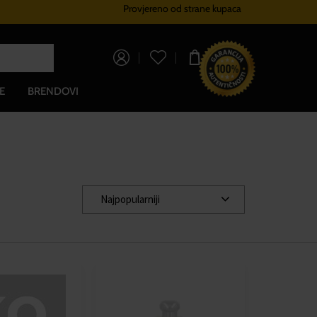
Provjereno od strane kupaca
Sustav vjernosti
Besplatna dos
0,00 €
E
BRENDOVI
Najpopularniji