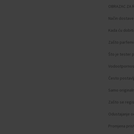
OBRAZAC ZA 
Način dostave
Kada ću dobit
Zašto parfemi 
Što je tester
Vodootpornos
Često postavlj
Samo original
Zašto se regist
Odustajanje o
Promjena pris