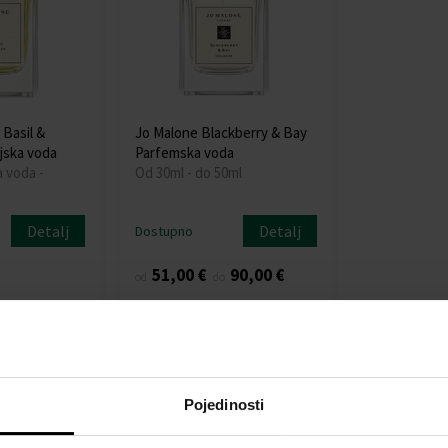
 Basil &
Jo Malone Blackberry & Bay
jska voda
Parfemska voda
a voda -
Od 30ml - do 50ml
Detalj
Detalj
Dostupno
51,00 €
90,00 €
od
do
:
Pojedinosti