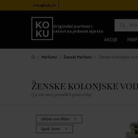
atove od 100€
info@koku.hr
Sustav vjernosti
Originalni parfemi i
satovi na jednom mjestu
AKCIJE
PARF
Parfumi
Ženski Parfemi
Ženske Kolonjske Vode 
Ženske kolonjske vod
(Za Vas smo pronašli
6
proizvoda
)
Ukloni sve filtre
Spol:
žene