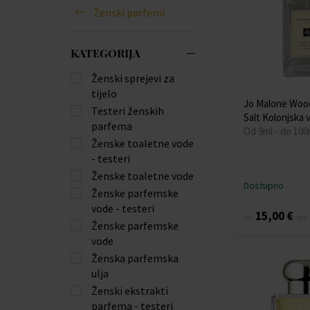
Ženski parfemi
KATEGORIJA
Ženski sprejevi za
tijelo
Jo Malone Woo
Testeri ženskih
Salt Kolonjska 
parfema
Od 9ml - do 100
Ženske toaletne vode
- testeri
Ženske toaletne vode
Dostupno
Ženske parfemske
vode - testeri
15,00 €
od
do
Ženske parfemske
vode
Ženska parfemska
ulja
Ženski ekstrakti
parfema - testeri