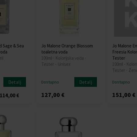
d Sage & Sea
Jo Malone Orange Blossom
Jo Malone En
voda
toaletna voda
Freesia Kolon
ml
100ml - Kolonjska voda -
Tester
Tester - Unisex
100ml - Kolon
Tester - Žen
Detalj
Detalj
Dostupno
Dostupno
127,00 €
151,00 €
114,00 €