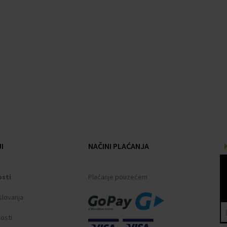
I
NAČINI PLAĆANJA
osti
Plaćanje pouzećem
slovanja
nosti