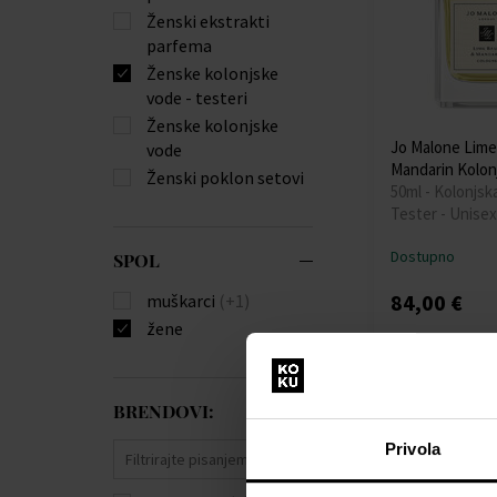
Ženski ekstrakti
parfema
Ženske kolonjske
vode - testeri
Ženske kolonjske
Jo Malone Lime
vode
Mandarin Kolon
Ženski poklon setovi
50ml - Kolonjsk
Tester - Unisex
Dostupno
SPOL
84,00 €
muškarci
(+1)
žene
BRENDOVI:
Privola