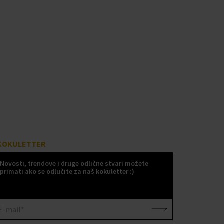
KOKULETTER
Novosti, trendove i druge odlične stvari možete
primati ako se odlučite za naš kokuletter :)
E-mail*