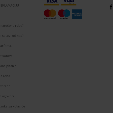
REKLAMACIJU
i naručenu robu?
i satovi od nas?
 parfema?
t satova
ana pitanja
na roba
rirati?
d ugovora
tanka za kolačiće