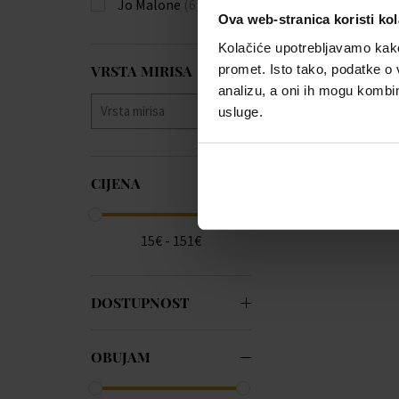
Jo Malone
(6)
Ova web-stranica koristi kol
Kolačiće upotrebljavamo kako 
promet. Isto tako, podatke o 
VRSTA MIRISA
analizu, a oni ih mogu kombini
usluge.
CIJENA
15€ - 151€
DOSTUPNOST
OBUJAM