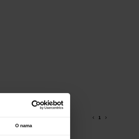
1
O nama