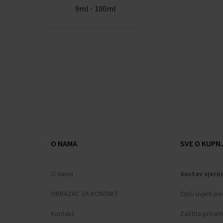
9ml - 100ml
O NAMA
SVE O KUPNJ
O nama
Sustav vjern
OBRAZAC ZA KONTAKT
Opći uvjeti po
Kontakt
Zaštita privat