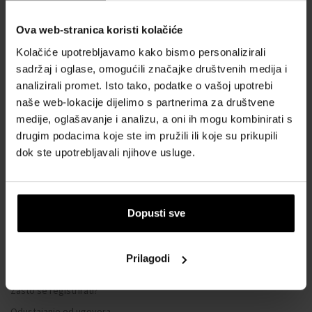
Ova web-stranica koristi kolačiće
SVE O KUPNJI
Kolačiće upotrebljavamo kako bismo personalizirali
Sustav vjernosti
sadržaj i oglase, omogućili značajke društvenih medija i
Opći uvjeti poslovanja
analizirali promet. Isto tako, podatke o vašoj upotrebi
naše web-lokacije dijelimo s partnerima za društvene
Zaštita privatnosti
medije, oglašavanje i analizu, a oni ih mogu kombinirati s
OBRAZAC ZA REKLAMACIJU
drugim podacima koje ste im pružili ili koje su prikupili
Način dostave
dok ste upotrebljavali njihove usluge.
Kada ću dobiti naručenu robu?
Zašto parfemi i satovi od nas?
Što je tester parfema?
Dopusti sve
Vodootpornost satova
Često postavljana pitanja
Prilagodi
Samo originalna roba
Zašto se registrirati?
Odustajanje od ugovora