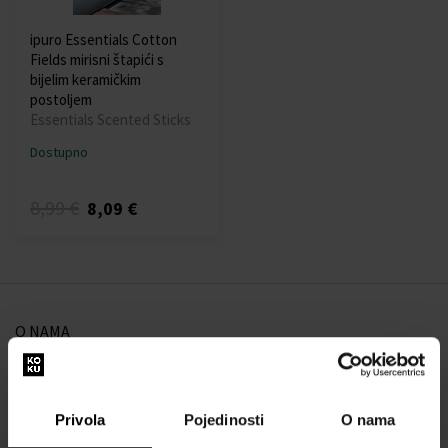
ipuro Essentials Cotton
Fields mirisni štapići s
bijelim keramičkim
postoljem
Essentials Scented Sticks
Dostupno
8,99 €
8,09 €
O NAMA
O nama
OBRAZAC ZA KONTAKT
Privola
Pojedinosti
O nama
Kontakt