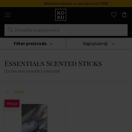
Besplatna dostava za sve satove od 100€
Originalni
parfemi
i
satovi
na
jednom
mjestu
Filter proizvoda
Najpopularniji
Svijeće
Ipuro
Essentials Scented Sticks
Essentials Scented Sticks
(Za Vas smo pronašli
1
proizvod
)
ipuro
Akcija