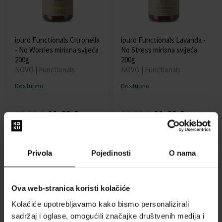
ipuro Functionals Citronella
ipuro Functionals Lavanda -
- No Worries mirisna svijeća
No Stress mirisna svijeća
200g
200g
NOVO | Functionals
NOVO | Functionals
Dostupno
Dostupno
12,99 €
12,99 €
11,69 €
11,69 €
Akcija
Akcija
Privola
Pojedinosti
O nama
Ova web-stranica koristi kolačiće
Kolačiće upotrebljavamo kako bismo personalizirali
ipuro Essentials Flower
ipuro Essentials Dark rose
sadržaj i oglase, omogućili značajke društvenih medija i
Bowl 2x50ml difuzor u
50ml