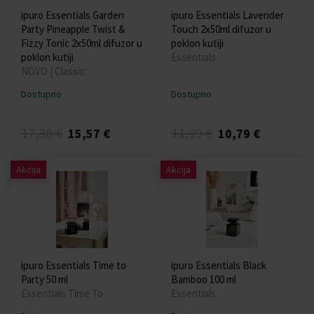
ipuro Essentials Garden
ipuro Essentials Lavender
Party Pineapple Twist &
Touch 2x50ml difuzor u
Fizzy Tonic 2x50ml difuzor u
poklon kutiji
poklon kutiji
Essentials
NOVO | Classic
Dostupno
Dostupno
17,30 €
11,99 €
15,57 €
10,79 €
Akcija
Akcija
ipuro Essentials Time to
ipuro Essentials Black
Party 50 ml
Bamboo 100 ml
Essentials Time To
Essentials