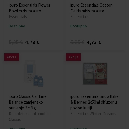
ipuro Essentials Flower
ipuro Essentials Cotton
Bowl miris za auto
Fields miris za auto
Essentials
Essentials
Dostupno
Dostupno
5,25 €
5,25 €
4,73 €
4,73 €
Akcija
Akcija
ipuro Classic Car Line
ipuro Essentials Snowflake
Balance zamjensko
& Berries 2x50ml difuzor u
punjenje 2 x 9 g
poklon kutiji
Kompleti za automobile
Essentials Winter Dreams
Classic
Dostupno
Dostupno