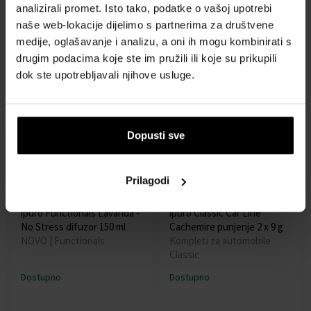
poklon kutiji
Essentials Winter Dreams
analizirali promet. Isto tako, podatke o vašoj upotrebi
Essentials
naše web-lokacije dijelimo s partnerima za društvene
medije, oglašavanje i analizu, a oni ih mogu kombinirati s
Dostupno
Dostupno
drugim podacima koje ste im pružili ili koje su prikupili
dok ste upotrebljavali njihove usluge.
11,99 €
6,99 €
10,79 €
6,29 €
Akcija
Akcija
Dopusti sve
Prilagodi
ipuro Functionals Lavanda -
ipuro Classic Car Line
No Stress difuzor 150 ml
Cachemire punjenje 2 x 9 g
NOVO | Functionals
Kompleti za automobile
Classic
Dostupno
Dostupno