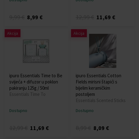
9,99 €
12,99 €
8,99 €
11,69 €
Akcija
Akcija
ipuro Essentials Time to Be
ipuro Essentials Cotton
svijeća + difuzor u poklon
Fields mirisni štapići s
pakiranju 125g / 50ml
bijelim keramičkim
Essentials Time To
postoljem
Essentials Scented Sticks
Dostupno
Dostupno
12,99 €
8,99 €
11,69 €
8,09 €