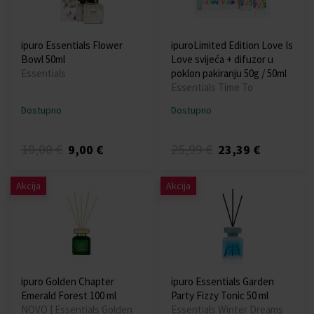
ipuro Essentials Flower
ipuroLimited Edition Love Is
Bowl 50ml
Love svijeća + difuzor u
Essentials
poklon pakiranju 50g / 50ml
Essentials Time To
Dostupno
Dostupno
10,00 €
25,99 €
9,00 €
23,39 €
Akcija
Akcija
ipuro Golden Chapter
ipuro Essentials Garden
Emerald Forest 100 ml
Party Fizzy Tonic 50 ml
NOVO | Essentials Golden
Essentials Winter Dreams