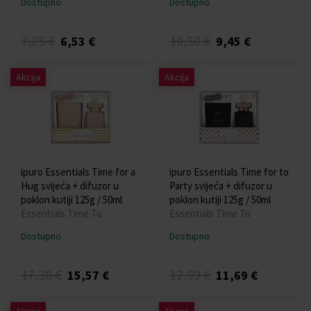
Dostupno
Dostupno
7,25 €
10,50 €
6,53 €
9,45 €
Akcija
Akcija
ipuro Essentials Time for a
ipuro Essentials Time for to
Hug svijeća + difuzor u
Party svijeća + difuzor u
poklon kutiji 125g / 50ml
poklon kutiji 125g / 50ml
Essentials Time To
Essentials Time To
Dostupno
Dostupno
17,30 €
12,99 €
15,57 €
11,69 €