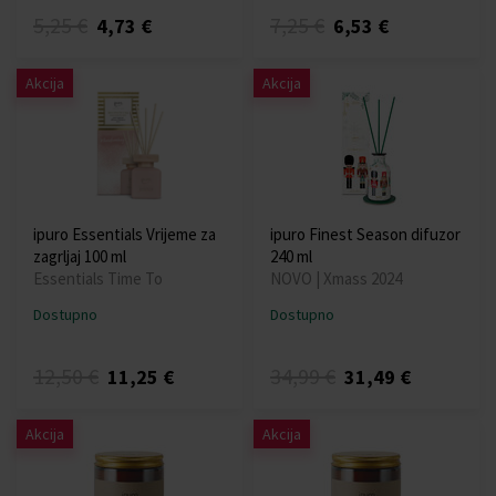
5,25 €
7,25 €
4,73 €
6,53 €
Akcija
Akcija
ipuro Essentials Vrijeme za
ipuro Finest Season difuzor
zagrljaj 100 ml
240 ml
Essentials Time To
NOVO | Xmass 2024
Dostupno
Dostupno
12,50 €
34,99 €
11,25 €
31,49 €
Akcija
Akcija