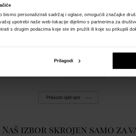
ačiće
bismo personalizirali sadržaj i oglase, omogućili značajke društv
POJEDINOSTI
O
vašoj upotrebi naše web-lokacije dijelimo s partnerima za društv
rati s drugim podacima koje ste im pružili ili koje su prikupili do
Spol:
žene
Os
.
j
Brend:
Gucci
sv
Sastavnica mirisa - glava:
ružičasti papar,
Gu
mandarina
Prilagodi
Ek
Sastavnica mirisa - baza:
ambra, pačuli
pr
Sastavnica mirisa - srce:
geranij, lila, breskva
ne
Vrsta mirisa:
orijentalna, cvjetna
p
Prikazati cijeli opis
Co
w
Naš izbor skrojen samo za v