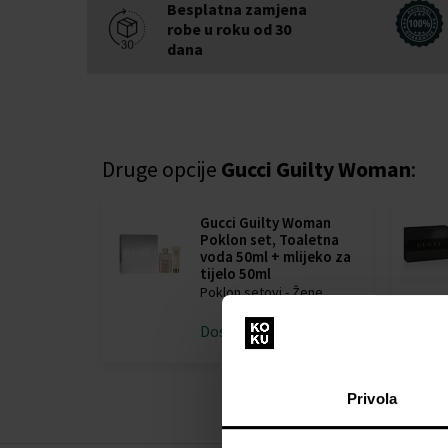
Besplatna zamjena
robe u roku od 30
dana
Druge opcije
Gucci Guilty Woman
:
Gucci Guilty Woman
Poklon set, Toaletna
voda 50ml + mlijeko za
tijelo 50ml
Poklon setovi - Žene
Dostupno je
Detalj
Privola