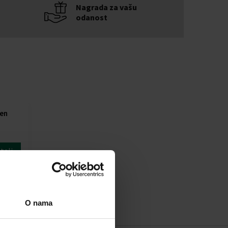
Nagrada za vašu
odanost
en
talj
4,00 €
O nama