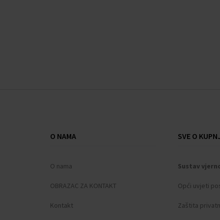
O NAMA
SVE O KUPNJ
O nama
Sustav vjern
OBRAZAC ZA KONTAKT
Opći uvjeti po
Kontakt
Zaštita privat