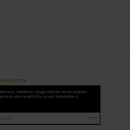
KOKULETTER
Novosti, trendove i druge odlične stvari možete
primati ako se odlučite za naš kokuletter :)
E-mail*