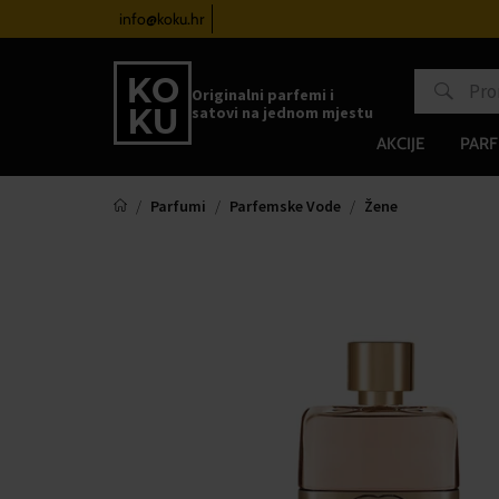
atove od 100€
info@koku.hr
Sustav vjernosti
Originalni parfemi i
satovi na jednom mjestu
AKCIJE
PARF
Parfumi
Parfemske Vode
Žene