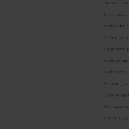
OBRAZAC ZA 
Način dostave
Kada ću dobit
Zašto parfemi 
Što je tester
Vodootpornos
Često postavlj
Samo original
Zašto se regist
Odustajanje o
Promjena pris