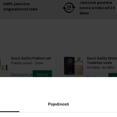
Jamstvo povrata
100% jamstvo
novca u roku od 14
originalnosti robe
dana
Gucci Guilty Poklon set
Gucci Guilty Wom
Toaletna voda
Poklon setovi - Žene
Od 30ml - do 90ml
Dostupno je
Detalj
Dostupno je
De
70,00 €
48,00 €
7
od
do
Pojedinosti