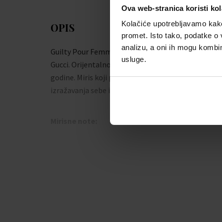
Ova web-stranica koristi kol
Kolačiće upotrebljavamo kako 
OPIS
promet. Isto tako, podatke o 
analizu, a oni ih mogu kombini
Guilty Pour Femme je parfemska voda od marke
usluge.
Gucci. Orijentalno-cvjetni mirisni sastav izdan 2019
godine. Miris koji predstavlja modernu izjavu
izražavanja sebe i svoje hrabrosti.
Mirisne note:
Gornja nota:
ružičasti papar, mandarina,
bergamotka
Srednja nota:
ruža, geranium, ljubičica, jorgovan
Donja nota:
amber, pačuli