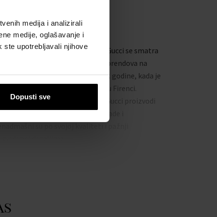
enih medija i analizirali
 BRENDU
ene medije, oglašavanje i
k ste upotrebljavali njihove
novan od strane Guccio Guccija, Gucci se smatra
ednim od najpoznatijih luksuznih brendova na
ijetu. Početak uspjeha bio je 1921. godine, kada je
ccio otvorio prvu Gucci trgovinu u Firenci.
Dopusti sve
lektični, moderni, romantični – Gucci proizvodi
edstavljaju vrhunac talijanske izrade i
nadmašni su po svojoj kvaliteti i pažnji
osvećenoj detaljima.
ty Inc.
ww.coty.com
as