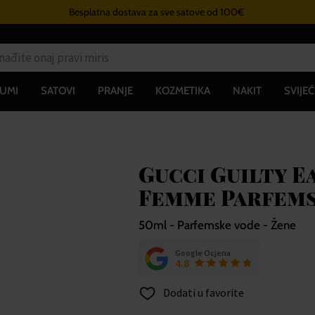
Besplatna dostava za sve satove od 100€
UMI
SATOVI
PRANJE
KOZMETIKA
NAKIT
SVIJEĆ
Gucci Guilty E
Femme Parfems
50ml - Parfemske vode - Žene
Google Ocjena
4.8
Dodati u favorite