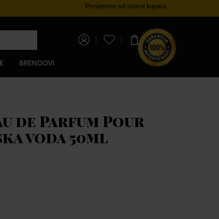
Provjereno od strane kupaca
Sustav vjernosti
Besplatna dos
0,00 €
E
BRENDOVI
au de Parfum Pour
ka voda 50ml