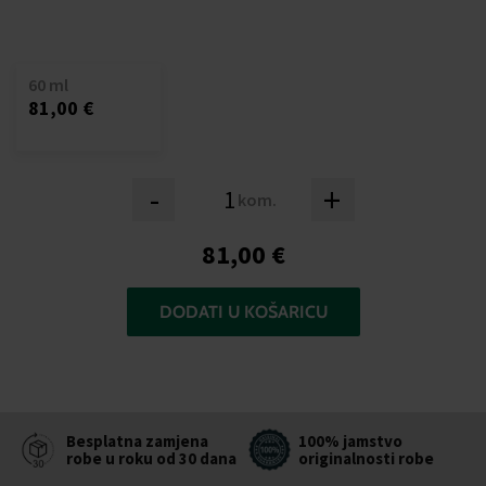
60 ml
81,00 €
-
+
kom.
81,00 €
DODATI U KOŠARICU
Besplatna zamjena
100% jamstvo
robe u roku od 30 dana
originalnosti robe