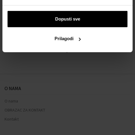
POJEDINOSTI
O BRENDU
Dopusti sve
Prilagodi
Naš izbor skrojen samo za vas
O NAMA
O nama
OBRAZAC ZA KONTAKT
Kontakt