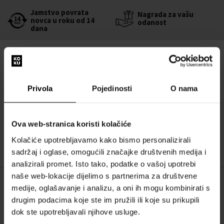
Jamstvo povrata
Nagrada za vašu
novca u roku od 14
odanost
dana
Druge opcije
Guilty Elixir Pour Femme
:
Gucci Guilty Elixir Pour Femme Parfemska
Privola
Pojedinosti
O nama
voda - Tester
60ml - Parfemske vode - Žene
Dostupno je
Ova web-stranica koristi kolačiće
62,00 €
Kolačiće upotrebljavamo kako bismo personalizirali
sadržaj i oglase, omogućili značajke društvenih medija i
analizirali promet. Isto tako, podatke o vašoj upotrebi
naše web-lokacije dijelimo s partnerima za društvene
medije, oglašavanje i analizu, a oni ih mogu kombinirati s
OPIS
drugim podacima koje ste im pružili ili koje su prikupili
dok ste upotrebljavali njihove usluge.