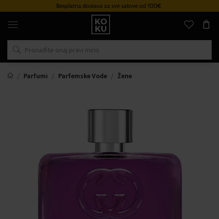
Besplatna dostava za sve satove od 100€
Originalni
parfemi
i
satovi
na
jednom
mjestu
Parfumi
Parfemske Vode
Žene