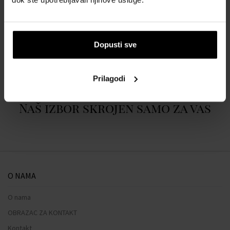
POJEDINOSTI
Dopusti sve
O BRENDU
Prilagodi
Naš izbor skrojen samo za vas
O NAMA
O nama
OBRAZAC ZA KONTAKT
Kontakt