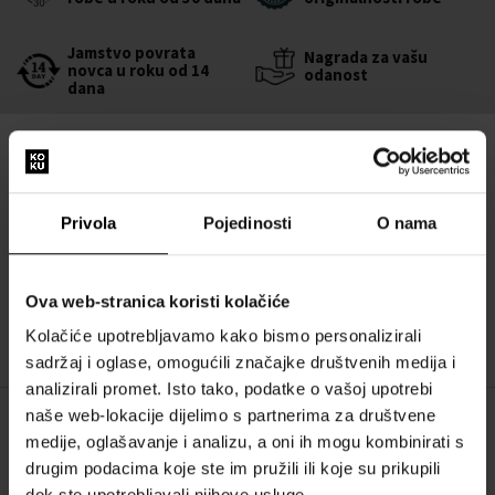
Jamstvo povrata
Nagrada za vašu
novca u roku od 14
odanost
dana
Druge opcije
Hermes Eau de Néroli Doré
:
Hermes Eau De Neroli Dore Kolonjska voda
Privola
Pojedinosti
O nama
100ml - Kolonjske vode - Unisex
Dostupno je
Ova web-stranica koristi kolačiće
67,00 €
Kolačiće upotrebljavamo kako bismo personalizirali
sadržaj i oglase, omogućili značajke društvenih medija i
analizirali promet. Isto tako, podatke o vašoj upotrebi
naše web-lokacije dijelimo s partnerima za društvene
OPIS
medije, oglašavanje i analizu, a oni ih mogu kombinirati s
drugim podacima koje ste im pružili ili koje su prikupili
Citrusni miris za muškarce i žene. Miris je lansiran 2016. godine.
dok ste upotrebljavali njihove usluge.