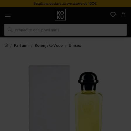
Besplatna dostava za sve satove od 100€
Originalni
parfemi
i
satovi
na
jednom
mjestu
Parfumi
Kolonjske Vode
Unisex