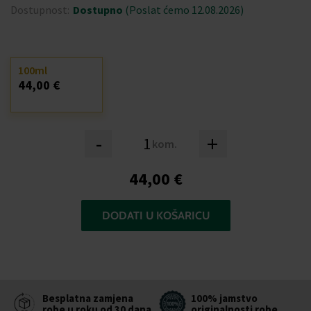
Dostupnost:
Dostupno
(Poslat ćemo 12.08.2026)
100ml
44,00 €
-
+
kom.
44,00 €
DODATI U KOŠARICU
Besplatna zamjena
100% jamstvo
robe u roku od 30 dana
originalnosti robe