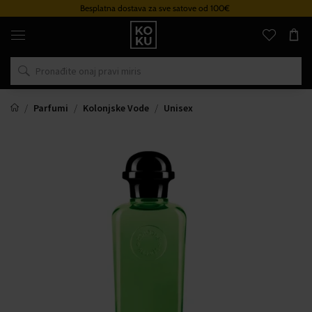
Besplatna dostava za sve satove od 100€
Originalni
parfemi
i
satovi
na
jednom
mjestu
Parfumi
Kolonjske Vode
Unisex