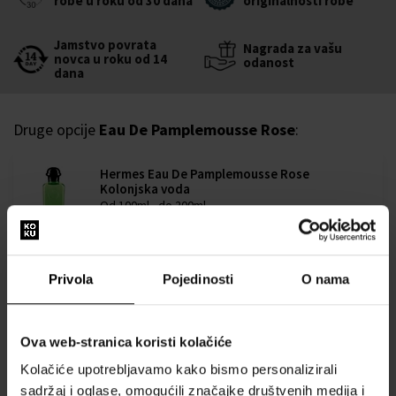
robe u roku od 30 dana
originalnosti robe
Jamstvo povrata
Nagrada za vašu
novca u roku od 14
odanost
dana
Druge opcije
Eau De Pamplemousse Rose
:
Hermes Eau De Pamplemousse Rose
Kolonjska voda
Od 100ml - do 200ml
Dostupno je
73,00 €
92,00 €
od
do
Privola
Pojedinosti
O nama
Hermes Concentre De Pamplemousse Rose
Toaletna voda - Tester
Ova web-stranica koristi kolačiće
100ml - Toaletna voda - Tester - Unisex
Kolačiće upotrebljavamo kako bismo personalizirali
Dostupno je
sadržaj i oglase, omogućili značajke društvenih medija i