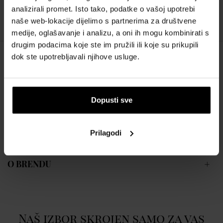
analizirali promet. Isto tako, podatke o vašoj upotrebi
68,00 €
naše web-lokacije dijelimo s partnerima za društvene
medije, oglašavanje i analizu, a oni ih mogu kombinirati s
drugim podacima koje ste im pružili ili koje su prikupili
dok ste upotrebljavali njihove usluge.
OPIS
Eau de Pamplemousse Rosse je citrusno svježi miris, ali i zeleno-
drvenasto-voćni, nije sladak. Eau de Pamplemousse Rosse
Dopusti sve
predstavljen je 2009.
Prilagodi
POJEDINOSTI
O BRENDU
Naš izbor skrojen samo za vas