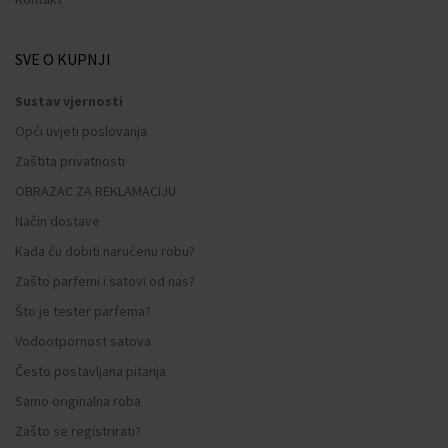
SVE O KUPNJI
Sustav vjernosti
Opći uvjeti poslovanja
Zaštita privatnosti
OBRAZAC ZA REKLAMACIJU
Način dostave
Kada ću dobiti naručenu robu?
Zašto parfemi i satovi od nas?
Što je tester parfema?
Vodootpornost satova
Često postavljana pitanja
Samo originalna roba
Zašto se registrirati?