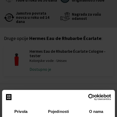
robe u roku od 30 dana
originalnosti robe
Jamstvo povrata
Nagrada za vašu
novca u roku od 14
odanost
dana
Druge opcije
Hermes Eau de Rhubarbe Écarlate
:
Hermes Eau de Rhubarbe Écarlate Cologne -
tester
Kolonjske vode - Unisex
Dostupno je
OPIS
Brandul francez Hermès are un trecut foarte interesant. Această
companie, fondată în anii treizeci ai secolului al XVIII-lea de Thierry
Privola
Pojedinosti
O nama