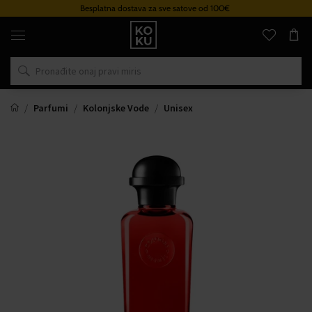
Besplatna dostava za sve satove od 100€
Originalni
parfemi
i
satovi
na
jednom
mjestu
Parfumi
Kolonjske Vode
Unisex