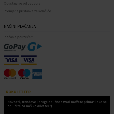
Odustajanje od ugovora
Promjena pristanka za kolačiće
NAČINI PLAĆANJA
Plaćanje pouzećem
KOKULETTER
Novosti, trendove i druge odlične stvari možete primati ako se
odlučite za naš kokuletter :)