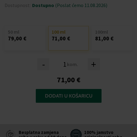
Dostupnost:
Dostupno
(Poslat ćemo 11.08.2026)
50 ml
100 ml
100ml
79,00 €
71,00 €
81,00 €
-
+
kom.
71,00 €
DODATI U KOŠARICU
Besplatna zamjena
100% jamstvo