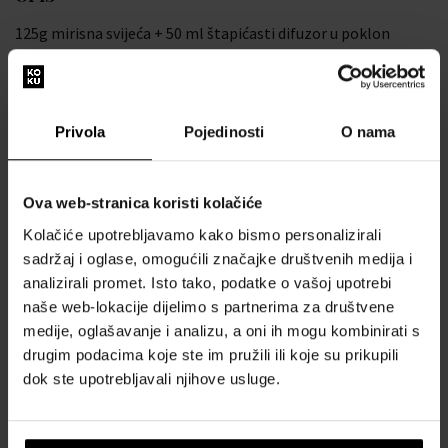
125g mirisna svijeća + 50 ml štapićasti difuzor u poklon
pakiranju
TIP MIRISA:
Privola
Pojedinosti
O nama
MIKS MIRISA:
Ova web-stranica koristi kolačiće
Kolačiće upotrebljavamo kako bismo personalizirali
sadržaj i oglase, omogućili značajke društvenih medija i
analizirali promet. Isto tako, podatke o vašoj upotrebi
naše web-lokacije dijelimo s partnerima za društvene
medije, oglašavanje i analizu, a oni ih mogu kombinirati s
drugim podacima koje ste im pružili ili koje su prikupili
dok ste upotrebljavali njihove usluge.
O BRENDU