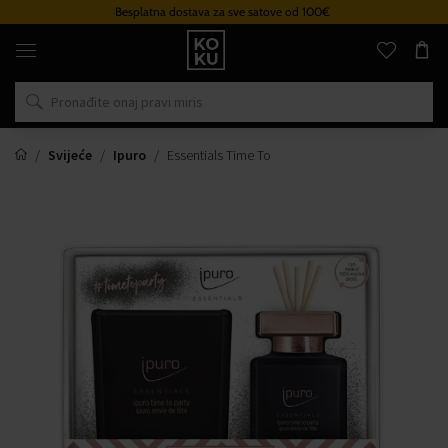
Besplatna dostava za sve satove od 100€
Originalni
parfemi
i
satovi
na
jednom
mjestu
Svijeće
Ipuro
Essentials Time To