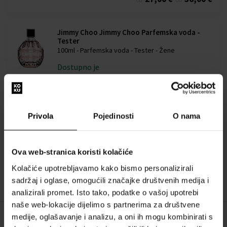
Jimmy Choo Jimmy Choo Parfemska voda -
Tester
100ml - Parfemska voda - Tester - Žene
Dostupno je
38,00 €
Privola
Pojedinosti
O nama
Jimmy Choo Jimmy Choo - Eau de Toilette
Toaletna voda
Od 40ml - do 100ml
Ova web-stranica koristi kolačiće
Dostupno je
Kolačiće upotrebljavamo kako bismo personalizirali
23,00 €
46,00 €
od
do
sadržaj i oglase, omogućili značajke društvenih medija i
analizirali promet. Isto tako, podatke o vašoj upotrebi
naše web-lokacije dijelimo s partnerima za društvene
medije, oglašavanje i analizu, a oni ih mogu kombinirati s
OPIS