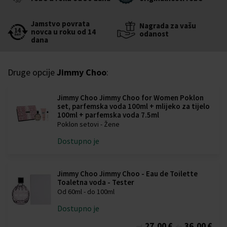
Jamstvo povrata
Nagrada za vašu
novca u roku od 14
odanost
dana
Druge opcije
Jimmy Choo
:
Jimmy Choo Jimmy Choo for Women Poklon
set, parfemska voda 100ml + mlijeko za tijelo
100ml + parfemska voda 7.5ml
Poklon setovi - Žene
Dostupno je
Jimmy Choo Jimmy Choo - Eau de Toilette
Toaletna voda - Tester
Od 60ml - do 100ml
Dostupno je
27,00 €
36,00 €
od
do