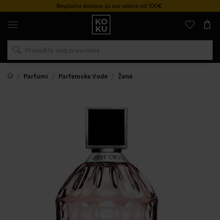
Besplatna dostava za sve satove od 100€
Originalni
parfemi
i
satovi
na
jednom
mjestu
Parfumi
Parfemske Vode
Žene