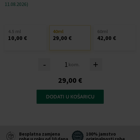
11.08.2026)
4.5 ml
40ml
60ml
10,00 €
29,00 €
42,00 €
-
+
kom.
29,00 €
DODATI U KOŠARICU
Besplatna zamjena
100% jamstvo
robe u roku od 30 dana
originalnosti robe