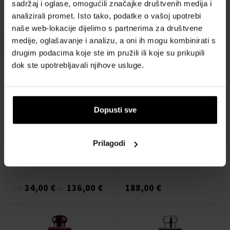
101,00 €
143,00
sadržaj i oglase, omogućili značajke društvenih medija i
od
do
120,00 €
€
analizirali promet. Isto tako, podatke o vašoj upotrebi
naše web-lokacije dijelimo s partnerima za društvene
medije, oglašavanje i analizu, a oni ih mogu kombinirati s
Akcija
drugim podacima koje ste im pružili ili koje su prikupili
dok ste upotrebljavali njihove usluge.
Dopusti sve
Jo Malone Scarlet Poppy
Jo Malone Gardenia & Oud
Intense Kolonjska voda
Absolu Kolonjska voda
Od 10ml - do 100ml
100ml - Kolonjske vode -
Unisex
Prilagodi
Dostupno
Dostupno
34,00 €
136,00 €
188,00 €
od
do