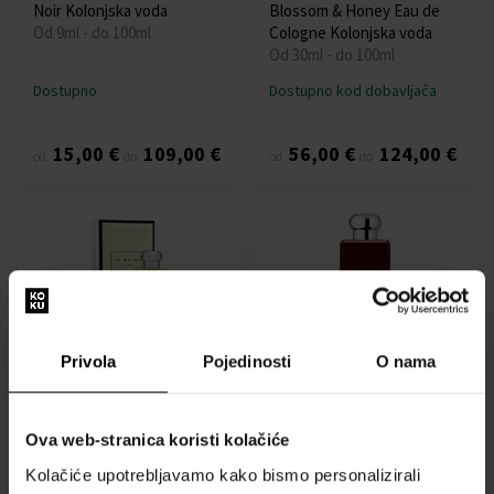
Noir Kolonjska voda
Blossom & Honey Eau de
Od 9ml - do 100ml
Cologne Kolonjska voda
Od 30ml - do 100ml
Dostupno
Dostupno kod dobavljača
15,00 €
109,00 €
56,00 €
124,00 €
od
do
od
do
Jo Malone Amber &amp;
Jo Malone Red Hibiscus
Privola
Pojedinosti
O nama
Lavender Cologne
Intense Kolonjska voda
100ml - Kolonjske vode -
Od 50ml - do 100ml
Muškarci
Ova web-stranica koristi kolačiće
Dostupno
Dostupno
Kolačiće upotrebljavamo kako bismo personalizirali