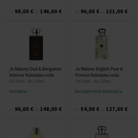
98,00 €
146,00 €
96,00 €
131,00 €
od
do
od
do
Jo Malone Oud & Bergamot
Jo Malone English Pear &
Intense Kolonjska voda
Freesia Kolonjska voda
Od 50ml - do 100ml
Od 30ml - do 100ml
Dostupno
Dostupno kod dobavljača
96,00 €
148,00 €
54,00 €
127,00 €
od
do
od
do