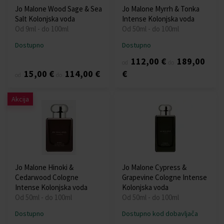
Jo Malone Wood Sage & Sea
Jo Malone Myrrh & Tonka
Salt Kolonjska voda
Intense Kolonjska voda
Od 9ml - do 100ml
Od 50ml - do 100ml
Dostupno
Dostupno
112,00 €
189,00
od
do
15,00 €
114,00 €
€
od
do
Akcija
Jo Malone Hinoki &
Jo Malone Cypress &
Cedarwood Cologne
Grapevine Cologne Intense
Intense Kolonjska voda
Kolonjska voda
Od 50ml - do 100ml
Od 50ml - do 100ml
Dostupno
Dostupno kod dobavljača