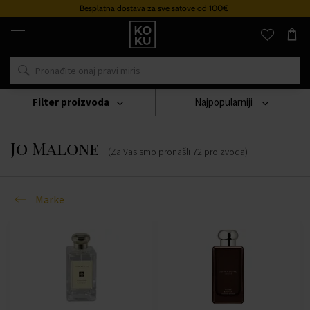
d 100€
Sustav vjernosti
Originalni
parfemi
i
satovi
na
jednom
mjestu
Filter proizvoda
Najpopularniji
Marke
Jo Malone
Jo Malone
(Za Vas smo pronašli
72
proizvoda
)
Marke