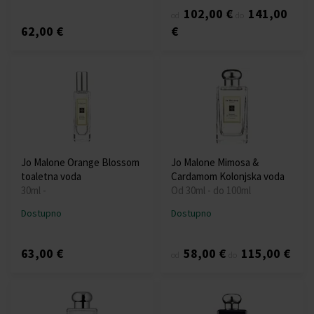
102,00 €
141,00
od
do
62,00 €
€
Jo Malone Orange Blossom
Jo Malone Mimosa &
toaletna voda
Cardamom Kolonjska voda
30ml -
Od 30ml - do 100ml
Dostupno
Dostupno
63,00 €
58,00 €
115,00 €
od
do