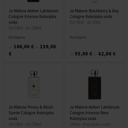
Jo Malone Amber Labdanum
Jo Malone Blackberry & Bay
Cologne Intense Kolonjska
Cologne Kolonjska voda
voda
Od 30ml - do 30ml
Od 50ml - do 100ml
Dostupno
Dostupno
106,00 €
139,00
od
do
€
55,00 €
62,00 €
od
do
Jo Malone Peony & Blush
Jo Malone Amber Labdanum
Suede Cologne Kolonjska
Cologne Intense New
voda
Kolonjska voda
Od 30ml - do 100ml
100ml - Kolonjske vode -