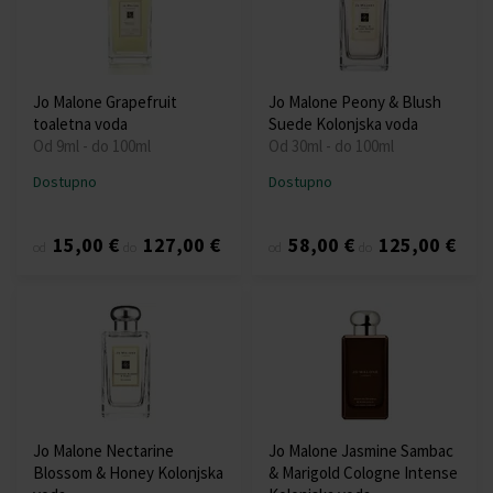
Jo Malone Grapefruit
Jo Malone Peony & Blush
toaletna voda
Suede Kolonjska voda
Od 9ml - do 100ml
Od 30ml - do 100ml
Dostupno
Dostupno
15,00 €
127,00 €
58,00 €
125,00 €
od
do
od
do
Jo Malone Nectarine
Jo Malone Jasmine Sambac
Blossom & Honey Kolonjska
& Marigold Cologne Intense