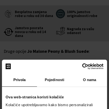
Besplatna zamjena
100% jamstvo
robe u roku od 30 dana
originalnosti robe
Jamstvo povrata
Nagrada za vašu
novca u roku od 14
odanost
dana
Druge opcije
Jo Malone Peony & Blush Suede
:
Jo Malone Peony & Blush Suede Kolonjska
voda - Tester
100ml - Kolonjska voda - Tester - Žene
Dostupno je
Privola
Pojedinosti
O nama
99,00 €
Ova web-stranica koristi kolačiće
Kolačiće upotrebljavamo kako bismo personalizirali