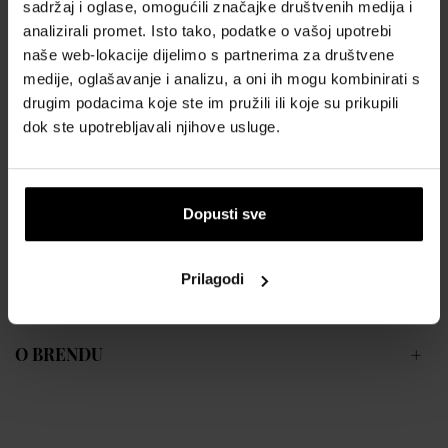
sadržaj i oglase, omogućili značajke društvenih medija i
OPIS
analizirali promet. Isto tako, podatke o vašoj upotrebi
naše web-lokacije dijelimo s partnerima za društvene
Peony & Blush Suede je kolonjska voda od brenda Jo Malone.
medije, oglašavanje i analizu, a oni ih mogu kombinirati s
Cvjetni miris lansiran 2013. godine. Esencija šarma stvorena za žene.
drugim podacima koje ste im pružili ili koje su prikupili
dok ste upotrebljavali njihove usluge.
Arome:
Gornja nota:
crvena jabuka
Srednja nota:
ruža, božur, jasmin, karanfil (biljka)
Dopusti sve
Bazna nota:
antilop
Prilagodi
POJEDINOSTI
O BRENDU