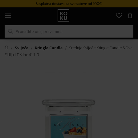
Besplatna dostava za sve satove od 100€
Originalni
parfemi
i
satovi
na
jednom
mjestu
Svijeće
Kringle Candle
Srednje Svijeće Kringle Candle S Dva
Fitilja I Težine 411 G