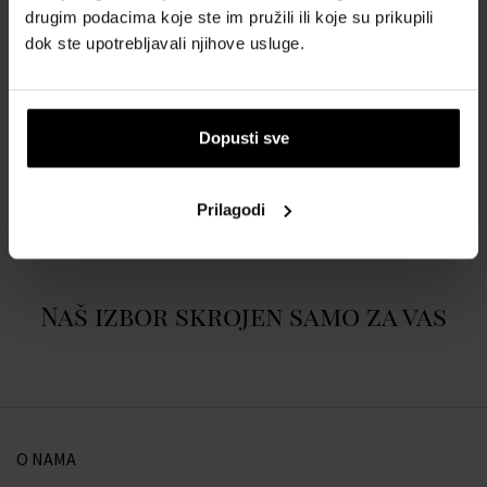
VISINA: 17,22 cm
drugim podacima koje ste im pružili ili koje su prikupili
dok ste upotrebljavali njihove usluge.
TRAJANJE GORENJA: 100 sati
TEŽINA: 624 g
VOSAK: 100% sojin
Dopusti sve
O BRENDU
Prilagodi
Naš izbor skrojen samo za vas
O NAMA