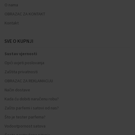
O nama
OBRAZAC ZA KONTAKT
Kontakt
SVE O KUPNJI
Sustav vjernosti
Opći uvjeti poslovanja
Zaštita privatnosti
OBRAZAC ZA REKLAMACIJU
Način dostave
Kada ću dobiti naručenu robu?
Zašto parfemi i satovi od nas?
Što je tester parfema?
Vodootpornost satova
Često postavljana pitanja