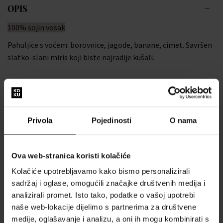
OPIS
100% sojin vosak
Pahuljice s voćem: borovnice, jagode, banane, cimet. Savršen
slatko-slani miris koji biste najradije kušali.
MIX MIRISA
Privola
Pojedinosti
O nama
VRH:
banana, jagoda, sitno voće
SREDINA:
svježe pečeno slatko pecivo, zob, cimet
Ova web-stranica koristi kolačiće
BAZA:
vanilija, kuhani šećerni sirup
Kolačiće upotrebljavamo kako bismo personalizirali
sadržaj i oglase, omogućili značajke društvenih medija i
INFORMACIJE O PROIZVODU
analizirali promet. Isto tako, podatke o vašoj upotrebi
naše web-lokacije dijelimo s partnerima za društvene
ŠIRINA: 10,16 cm
medije, oglašavanje i analizu, a oni ih mogu kombinirati s