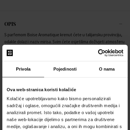
OPIS
S parfemom Boise Aromatique krenut ćete u talijansku provinciju,
odakle dolazi i naziv mirisa. Svim ćete osjetilima doživjeti atmosferu
Toskane: osjetit ćete samo ugodan miris toskanskog sela,
zaboravit ćete na gradski kaos i osjetit ćete samo povezanost s
prirodom: ugodne note sijena, lavande i vrbe stvaraju čarobnu
Privola
Pojedinosti
O nama
seosku atmosferu.
Kućni sprej s minimalističkim i elegantnim dizajnom u crnoj bočici sa
srebrnim pečatom, poklon-pakiran u čvrstom dizajnerskom
Ova web-stranica koristi kolačiće
pakiranju.
Kolačiće upotrebljavamo kako bismo personalizirali
sadržaj i oglase, omogućili značajke društvenih medija i
analizirali promet. Isto tako, podatke o vašoj upotrebi
naše web-lokacije dijelimo s partnerima za društvene
Informacije o proizvodu:
medije, oglašavanje i analizu, a oni ih mogu kombinirati s