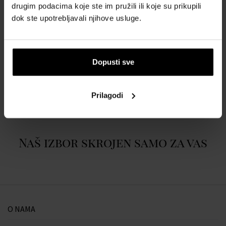
Visina: 8cm
drugim podacima koje ste im pružili ili koje su prikupili
Širina: 3,5cm
dok ste upotrebljavali njihove usluge.
Dubina: 2,5cm
Volumen: 125ml
Dopusti sve
O BRENDU
Prilagodi
Naš izbor skrojen samo za vas
O NAMA