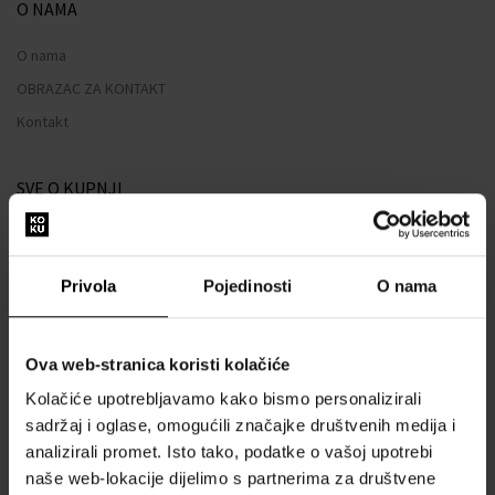
O NAMA
O nama
OBRAZAC ZA KONTAKT
Kontakt
SVE O KUPNJI
Sustav vjernosti
Opći uvjeti poslovanja
Privola
Pojedinosti
O nama
Zaštita privatnosti
OBRAZAC ZA REKLAMACIJU
Ova web-stranica koristi kolačiće
Način dostave
Kolačiće upotrebljavamo kako bismo personalizirali
Kada ću dobiti naručenu robu?
sadržaj i oglase, omogućili značajke društvenih medija i
Zašto parfemi i satovi od nas?
analizirali promet. Isto tako, podatke o vašoj upotrebi
Što je tester parfema?
naše web-lokacije dijelimo s partnerima za društvene