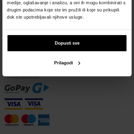
Vodootpornost satova
medije, oglašavanje i analizu, a oni ih mogu kombinirati s
drugim podacima koje ste im pružili ili koje su prikupili
Često postavljana pitanja
dok ste upotrebljavali njihove usluge.
Samo originalna roba
Zašto se registrirati?
Odustajanje od ugovora
Dopusti sve
Promjena pristanka za kolačiće
Prilagodi
NAČINI PLAĆANJA
Plaćanje pouzećem