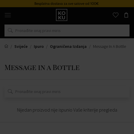
Besplatna dostava za sve satove od 100€
Originalni
parfemi
i
satovi
na
jednom
mjestu
Svijeće
Ipuro
Ograničena Izdanja
Message In A Bottle
Message in a Bottle
Nijedan proizvod nije ispunio Vaše kriterije pregleda