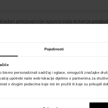
ijedan proizvod nije ispunio Vaše kriterije pregle
Pojedinosti
ačiće
bismo personalizirali sadržaj i oglase, omogućili značajke društv
vašoj upotrebi naše web-lokacije dijelimo s partnerima za društv
I
NAČINI PLAĆANJA
rati s drugim podacima koje ste im pružili ili koje su prikupili do
osti
Plaćanje pouzećem
slovanja