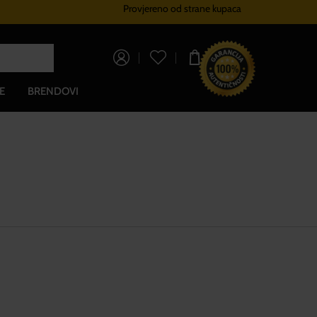
Provjereno od strane kupaca
Sustav vjernosti
Besplatna do
0,00 €
E
BRENDOVI