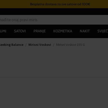
Besplatna dostava za sve satove od 100€
UMI
SATOVI
PRANJE
KOZMETIKA
NAKIT
SVIJEĆ
Seeking Balance
Mirisni Voskovi
Mirisni Voskovi 155 G