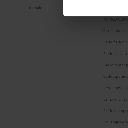
Kontakt
Zaštita privat
OBRAZAC ZA 
Način dostave
Kada ću dobit
Zašto parfemi 
Što je tester
Vodootpornos
Često postavlj
Samo original
Zašto se regist
Odustajanje o