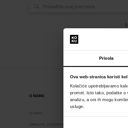
N
Privola
Ova web-stranica koristi kol
Kolačiće upotrebljavamo kako 
promet. Isto tako, podatke o 
O NAMA
SVE O KUPNJ
analizu, a oni ih mogu kombini
usluge.
O nama
Sustav vjern
OBRAZAC ZA KONTAKT
Opći uvjeti po