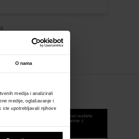
da
O nama
enih medija i analizirali
ene medije, oglašavanje i
KOKULETTER
k ste upotrebljavali njihove
Novosti, trendove i druge odlične stvari možete
primati ako se odlučite za naš kokuletter :)