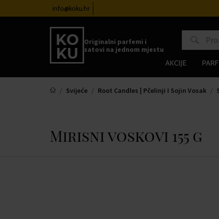
satove od 100€
info@koku.hr
Sustav vjernosti
Originalni parfemi i
satovi na jednom mjestu
AKCIJE
PARF
Svijeće
Root Candles | Pčelinji I Sojin Vosak
Mirisni voskovi 155 g