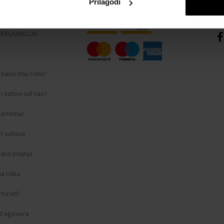
Prilagodi
nosti
REKLAMACIJU
i naručenu robu?
i satovi od nas?
 parfema?
t satova
ana pitanja
na roba
rirati?
d ugovora