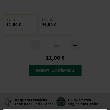
50ml
100ml
11,00 €
44,00 €
-
+
kom.
11,00 €
DODATI U KOŠARICU
Besplatna zamjena
100% jamstvo
robe u roku od 30 dana
originalnosti robe