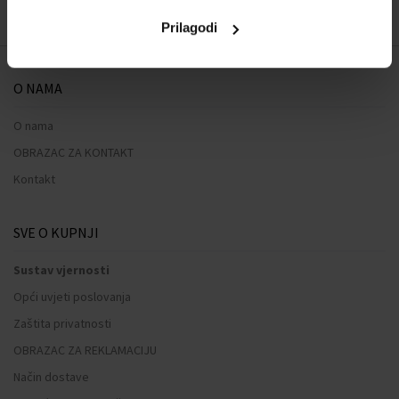
Prilagodi
O NAMA
O nama
OBRAZAC ZA KONTAKT
Kontakt
SVE O KUPNJI
Sustav vjernosti
Opći uvjeti poslovanja
Zaštita privatnosti
OBRAZAC ZA REKLAMACIJU
Način dostave