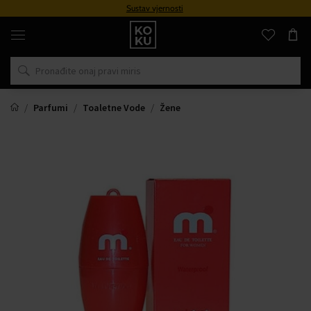
Sustav vjernosti
Originalni
parfemi
i
satovi
na
jednom
mjestu
Parfumi
Toaletne Vode
Žene