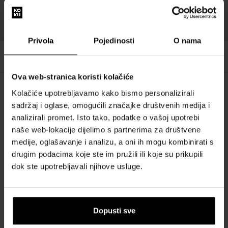
Jamstvo povrata
Nagrada za vašu
novca u roku od 14
odanost
dana
Privola
Pojedinosti
O nama
Ova web-stranica koristi kolačiće
Kolačiće upotrebljavamo kako bismo personalizirali
OPIS
sadržaj i oglase, omogućili značajke društvenih medija i
analizirali promet. Isto tako, podatke o vašoj upotrebi
POJEDINOSTI
naše web-lokacije dijelimo s partnerima za društvene
medije, oglašavanje i analizu, a oni ih mogu kombinirati s
drugim podacima koje ste im pružili ili koje su prikupili
O BRENDU
dok ste upotrebljavali njihove usluge.
Naš izbor skrojen samo za vas
Dopusti sve