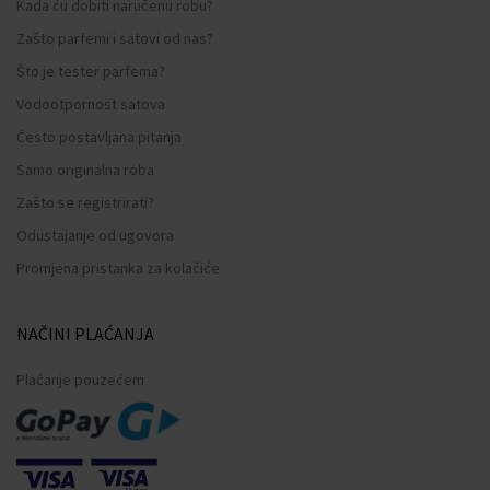
Kada ću dobiti naručenu robu?
Zašto parfemi i satovi od nas?
Što je tester parfema?
Vodootpornost satova
Često postavljana pitanja
Samo originalna roba
Zašto se registrirati?
Odustajanje od ugovora
Promjena pristanka za kolačiće
NAČINI PLAĆANJA
Plaćanje pouzećem