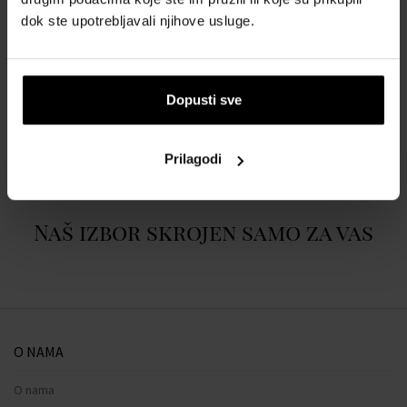
Donje note:
ambreta (prava pižma), cedar, vanilijska orhideja
dok ste upotrebljavali njihove usluge.
POJEDINOSTI
Dopusti sve
O BRENDU
Prilagodi
Naš izbor skrojen samo za vas
O NAMA
O nama