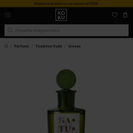
Besplatna dostava za sve satove od 100€
Originalni
parfemi
i
satovi
na
jednom
mjestu
Parfumi
Toaletne Vode
Unisex