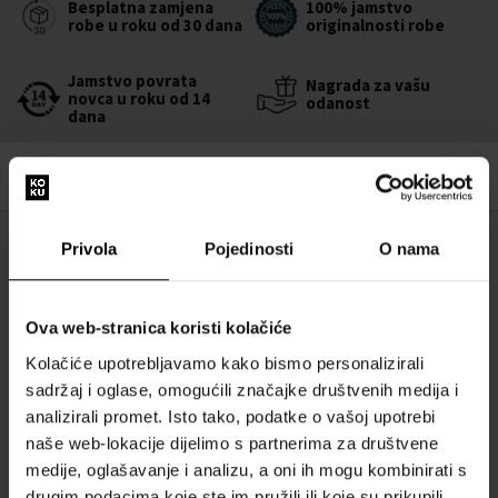
Besplatna zamjena
100% jamstvo
robe u roku od 30 dana
originalnosti robe
Jamstvo povrata
Nagrada za vašu
novca u roku od 14
odanost
dana
Privola
Pojedinosti
O nama
OPIS
Woda toaletna Honeysuckle je miris jutra, kada prvi sunčevi zraci
miluju kožu, a zrak vibrira od mirisa procvjetalih cvjetova.
Ova web-stranica koristi kolačiće
Kolačiće upotrebljavamo kako bismo personalizirali
sadržaj i oglase, omogućili značajke društvenih medija i
Mirisne note:
analizirali promet. Isto tako, podatke o vašoj upotrebi
naše web-lokacije dijelimo s partnerima za društvene
Gornje note:
cvijet naranče, bergamot, petitgrain
medije, oglašavanje i analizu, a oni ih mogu kombinirati s
Srednje note:
orlovac, jasmin
drugim podacima koje ste im pružili ili koje su prikupili