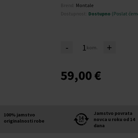
Brend:
Montale
Dostupnost:
Dostupno
(Poslat ćemo
-
+
kom.
59,00 €
Jamstvo povrata
100% jamstvo
novca u roku od 14
originalnosti robe
dana