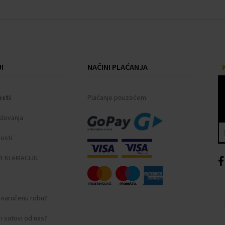
I
NAČINI PLAĆANJA
osti
Plaćanje pouzećem
slovanja
nosti
REKLAMACIJU
i naručenu robu?
i satovi od nas?