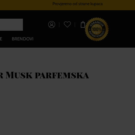
Provjereno od strane kupaca
Sustav vjernosti
Besplatna dos
0,00 €
E
BRENDOVI
r Musk parfemska