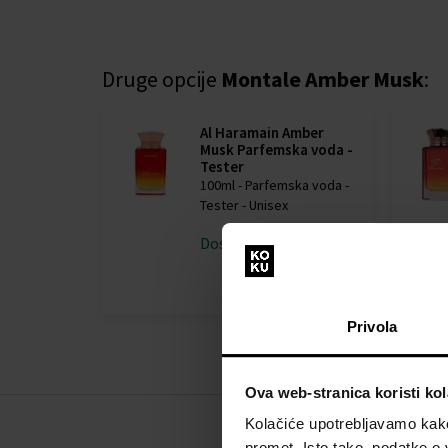
Druge opcije
Montale Amber Musk
:
Al Haramain Amber
Musk Parfemska voda -
Tester
100ml - Parfemska voda -
Tester - Unisex
Dostupno je
Detalj
34,00 €
Privola
Ova web-stranica koristi kol
Kolačiće upotrebljavamo kako 
promet. Isto tako, podatke o 