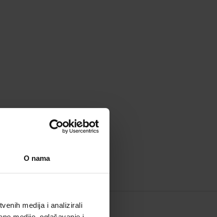
O nama
enih medija i analizirali
ene medije, oglašavanje i