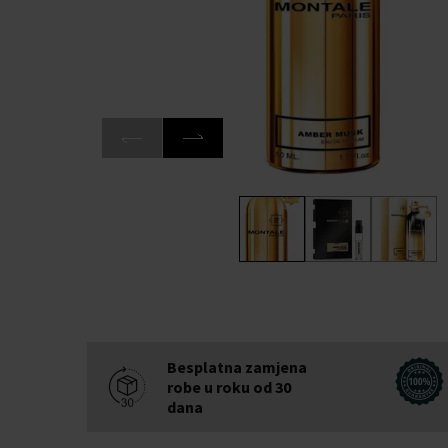
Besplatna zamjena
robe u roku od 30
dana