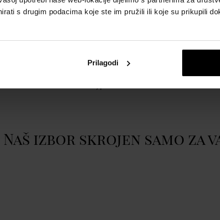
POJEDINOSTI
O
rati s drugim podacima koje ste im pružili ili koje su prikupili do
Spol:
unisex
C
w
Brend:
Montale
Sastavnica mirisa - glava:
ambra, puder, jantar,
Prilagodi
cedar, mošus
Vrsta mirisa:
amberna, puderasta
Naš izbor skrojen samo za v