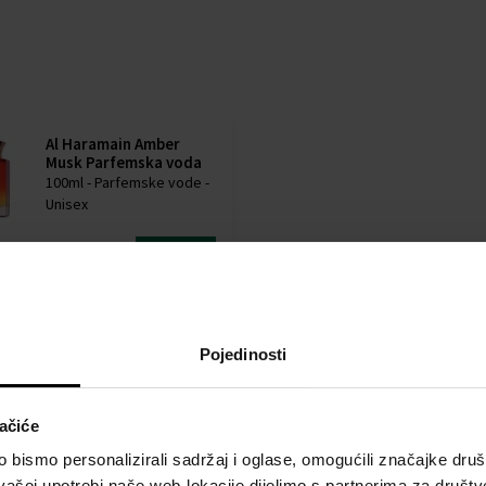
Al Haramain Amber
Musk Parfemska voda
100ml - Parfemske vode -
Unisex
Dostupno je
Detalj
45,00 €
Pojedinosti
ačiće
bismo personalizirali sadržaj i oglase, omogućili značajke društv
vašoj upotrebi naše web-lokacije dijelimo s partnerima za društv