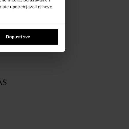
 BRENDU
k ste upotrebljavali njihove
LD CREATION LUXE DESIGN
ww.montaleparfums.com
Dopusti sve
as