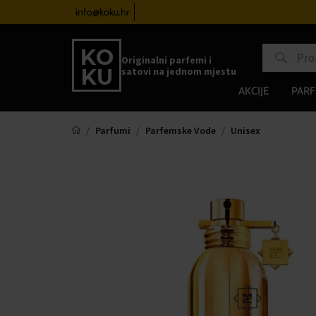
atove od 100€
info@koku.hr
Sustav vjernosti
Originalni parfemi i
satovi na jednom mjestu
AKCIJE
PARF
Parfumi
Parfemske Vode
Unisex