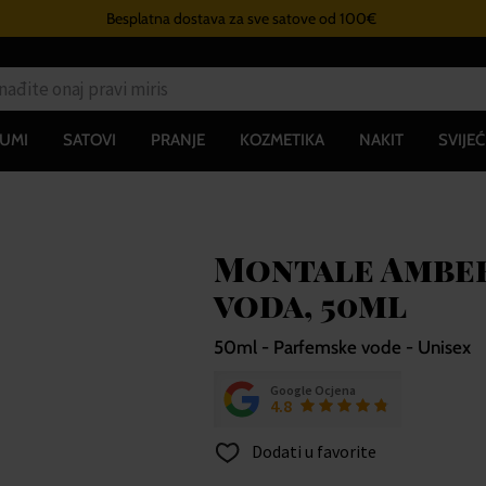
Besplatna dostava za sve satove od 100€
UMI
SATOVI
PRANJE
KOZMETIKA
NAKIT
SVIJEĆ
Montale Ambe
voda, 50ml
50ml - Parfemske vode - Unisex
Google Ocjena
4.8
Dodati u favorite