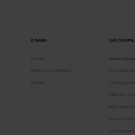
O NAMA
SVE O KUPNJ
O nama
Sustav vjern
OBRAZAC ZA KONTAKT
Opći uvjeti po
Kontakt
Zaštita privat
OBRAZAC ZA 
Način dostave
Kada ću dobit
Zašto parfemi 