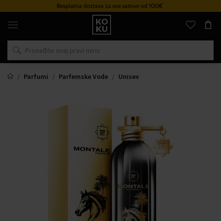
Besplatna dostava za sve satove od 100€
Originalni
parfemi
i
satovi
na
jednom
mjestu
Parfumi
Parfemske Vode
Unisex