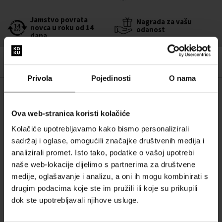
Jamstvo povrata
Nagrada za vašu
novca u roku od 14
odanost
dana
Privola
Pojedinosti
O nama
OPIS
Ova web-stranica koristi kolačiće
Zaboravite na pravila, granice i granice. Unisex Montale Arabians
Kolačiće upotrebljavamo kako bismo personalizirali
Tonka Eau de Parfum je izvrstan za sve koji se ne boje istaknuti iz
sadržaj i oglase, omogućili značajke društvenih medija i
gomile.
analizirali promet. Isto tako, podatke o vašoj upotrebi
za osobe s nekonvencionalnim stilom
naše web-lokacije dijelimo s partnerima za društvene
unisex miris
medije, oglašavanje i analizu, a oni ih mogu kombinirati s
drugim podacima koje ste im pružili ili koje su prikupili
dok ste upotrebljavali njihove usluge.
POJEDINOSTI